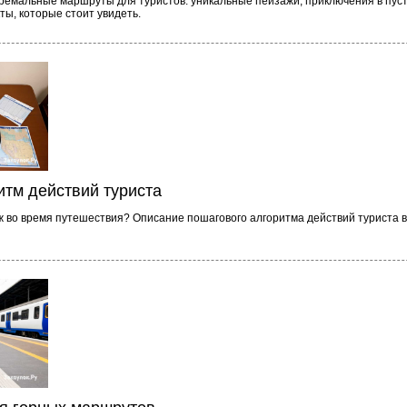
тремальные маршруты для туристов: уникальные пейзажи, приключения в пус
ы, которые стоит увидеть.
итм действий туриста
ж во время путешествия? Описание пошагового алгоритма действий туриста в