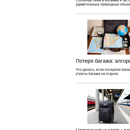
Солончак Уюни в Боливии и экс
удивительные природные объект
Потеря багажа: алгор
Что делать, если потеряли бага
утраты багажа на отдыхе.