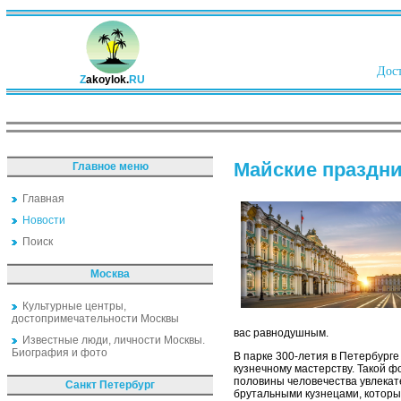
Дост
Z
akoylok.
RU
Майские праздни
Главное меню
Главная
Новости
Поиск
Москва
Культурные центры,
достопримечательности Москвы
вас равнодушным.
Известные люди, личности Москвы.
Биография и фото
В парке 300-летия в Петербург
кузнечному мастерству. Такой ф
половины человечества увлекат
Санкт Петербург
брутальными кузнецами, которы