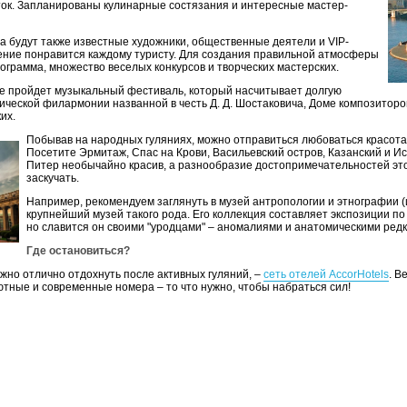
ток. Запланированы кулинарные состязания и интересные мастер-
а будут также известные художники, общественные деятели и VIP-
ение понравится каждому туристу. Для создания правильной атмосферы
грамма, множество веселых конкурсов и творческих мастерских.
е пройдет музыкальный фестиваль, который насчитывает долгую
ической филармонии названной в честь Д. Д. Шостаковича, Доме композиторо
их.
Побывав на народных гуляниях, можно отправиться любоваться красот
Посетите Эрмитаж, Спас на Крови, Васильевский остров, Казанский и И
Питер необычайно красив, а разнообразие достопримечательностей этог
заскучать.
Например, рекомендуем заглянуть в музей антропологии и этнографии (
крупнейший музей такого рода. Его коллекция составляет экспозиции по
но славится он своими "уродцами" – аномалиями и анатомическими ред
Где остановиться?
ожно отлично отдохнуть после активных гуляний, –
сеть отелей AccorHotels
. В
тные и современные номера – то что нужно, чтобы набраться сил!