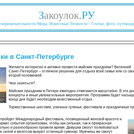
З
акоулок.
РУ
опримечательности Мира, Известные Личности - Статьи, фото, путеводи
ки в Санкт-Петербурге
Желаете интересно и активно провести майские праздники? Весенний
Санкт-Петербург – отличное решение для отдыха всей семье или со сво
второй половинкой.
Чем заняться?
Майские праздники в Питере ежегодно отмечаются масштабно. В эти д
концерты и иные увлекательные мероприятия. Программа будет насыщенн
концу дня будет необходим качественный отдых.
Торжественные шествия, уличные гулянья, фестивали и праздничные пр
е пройдет Международный фестиваль, посвященный женской красоте и
ормат события организован, чтобы как сильная, так и прекрасная
ельно и разнообразно провели время. Девушки смогут полюбоваться
е силой и молотом выкуют отличный сувенир. Мужчины же смогут