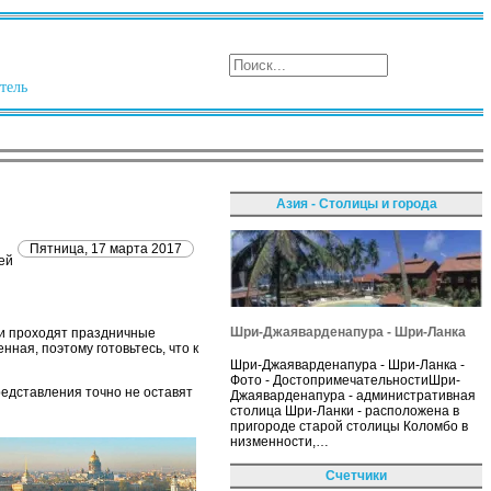
тель
Азия - Столицы и города
Пятница, 17 марта 2017
ей
Шри-Джаяварденапура - Шри-Ланка
ни проходят праздничные
ая, поэтому готовьтесь, что к
Шри-Джаяварденапура - Шри-Ланка -
Фото - ДостопримечательностиШри-
едставления точно не оставят
Джаяварденапура - административная
столица Шри-Ланки - расположена в
пригороде старой столицы Коломбо в
низменности,…
Счетчики