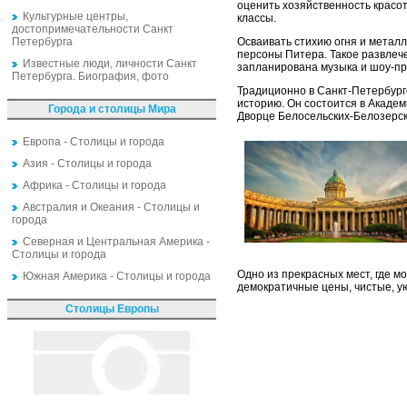
оценить хозяйственность красо
Культурные центры,
классы.
достопримечательности Санкт
Петербурга
Осваивать стихию огня и металл
персоны Питера. Такое развлеч
Известные люди, личности Санкт
запланирована музыка и шоу-про
Петербурга. Биография, фото
Традиционно в Санкт-Петербург
историю. Он состоится в Академ
Города и столицы Мира
Дворце Белосельских-Белозерск
Европа - Столицы и города
Азия - Столицы и города
Африка - Столицы и города
Австралия и Океания - Столицы и
города
Северная и Центральная Америка -
Столицы и города
Одно из прекрасных мест, где м
Южная Америка - Столицы и города
демократичные цены, чистые, ую
Столицы Европы