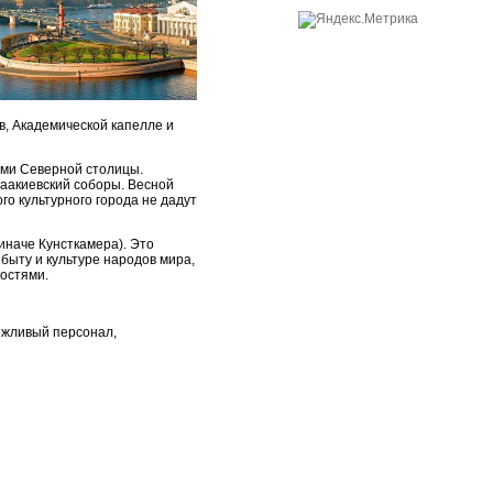
в, Академической капелле и
ами Северной столицы.
саакиевский соборы. Весной
о культурного города не дадут
иначе Кунсткамера). Это
 быту и культуре народов мира,
костями.
ежливый персонал,