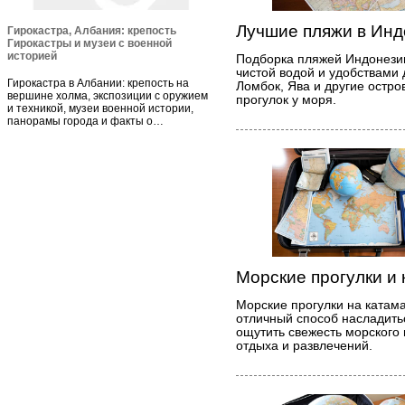
Лучшие пляжи в Инд
Гирокастра, Албания: крепость
Гирокастры и музеи с военной
историей
Подборка пляжей Индонези
чистой водой и удобствами 
Гирокастра в Албании: крепость на
Ломбок, Ява и другие остро
вершине холма, экспозиции с оружием
прогулок у моря.
и техникой, музеи военной истории,
панорамы города и факты о…
Морские прогулки и
Морские прогулки на катам
отличный способ насладить
ощутить свежесть морского 
отдыха и развлечений.