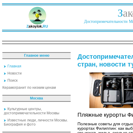
З
ак
Достопримечательности Ми
Z
akoylok.
RU
Достопримечате
Главное меню
стран, новости 
Главная
Новости
Поиск
Керамогранит по низким ценам
Москва
Культурные центры,
достопримечательности Москвы
Пляжные курорты Фи
Известные люди, личности Москвы.
Полезные советы для отды
Биография и фото
курортах Филиппин: как выб
где искать жилье, сколько с