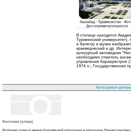
Ашхабад - Туркменистан - Фото
Достопримечательности
В столице находится Академи
Туркменский университет), 4
и балета) и музеи изобразит
краеведческий и др. Интере
культурный заповедник "Нис
необходимо отметить анса
управления Каракумстроя (1
1974 гг.; Государственная п
Культурные центры
Волхонка (улица)
Волхонка (улица) между Боровицкой площадью и площадью Пречистенские 