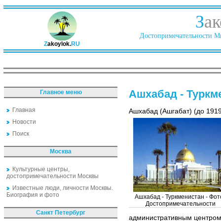
З
ак
Достопримечательности Ми
Z
akoylok.
RU
Ашхабад - Туркм
Главное меню
Главная
Ашхабад (Ашгабат) (до 1919г
Новости
Поиск
Москва
Культурные центры,
достопримечательности Москвы
Известные люди, личности Москвы.
Биография и фото
Ашхабад - Туркменистан - Фото
Достопримечательности
Санкт Петербург
административным центром