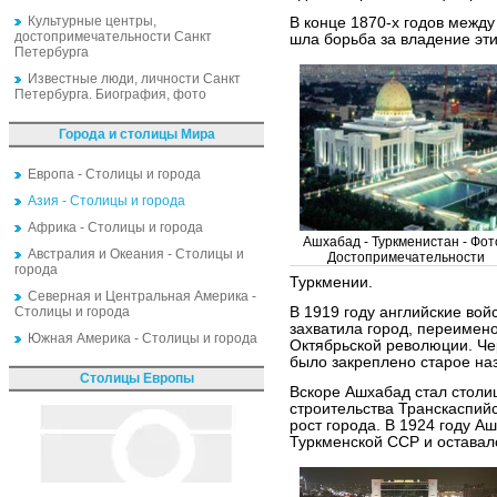
Культурные центры,
В конце 1870-х годов межд
достопримечательности Санкт
шла борьба за владение эт
Петербурга
Известные люди, личности Санкт
Петербурга. Биография, фото
Города и столицы Мира
Европа - Столицы и города
Азия - Столицы и города
Африка - Столицы и города
Ашхабад - Туркменистан - Фото
Австралия и Океания - Столицы и
Достопримечательности
города
Туркмении.
Северная и Центральная Америка -
Столицы и города
В 1919 году английские вой
захватила город, переимено
Южная Америка - Столицы и города
Октябрьской революции. Чер
было закреплено старое на
Столицы Европы
Вскоре Ашхабад стал столи
строительства Транскаспий
рост города. В 1924 году 
Туркменской ССР и оставал