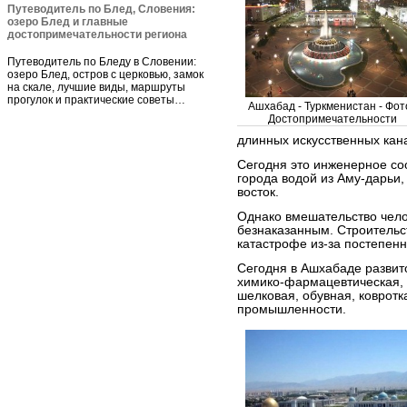
Путеводитель по Блед, Словения:
озеро Блед и главные
достопримечательности региона
Путеводитель по Бледу в Словении:
озеро Блед, остров с церковью, замок
на скале, лучшие виды, маршруты
прогулок и практические советы…
Ашхабад - Туркменистан - Фото
Достопримечательности
длинных искусственных кана
Сегодня это инженерное со
города водой из Аму-дарьи
восток.
Однако вмешательство чело
безнаказанным. Строительст
катастрофе из-за постепен
Сегодня в Ашхабаде развит
химико-фармацевтическая, 
шелковая, обувная, ковротк
промышленности.