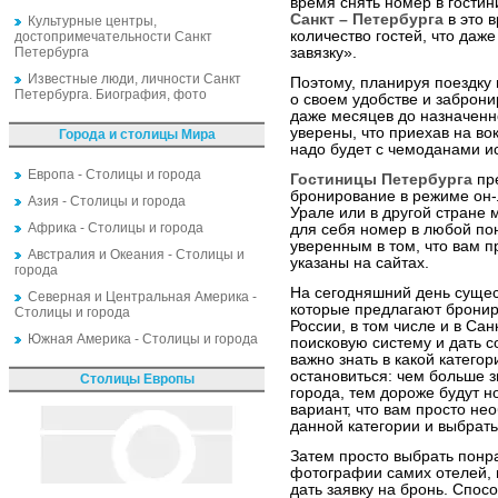
время снять номер в гости
Санкт – Петербурга
в это 
Культурные центры,
количество гостей, что даж
достопримечательности Санкт
Петербурга
завязку».
Известные люди, личности Санкт
Поэтому, планируя поездку 
Петербурга. Биография, фото
о своем удобстве и заброни
даже месяцев до назначенн
уверены, что приехав на во
Города и столицы Мира
надо будет с чемоданами ис
Европа - Столицы и города
Гостиницы Петербурга
пре
бронирование в режиме он-
Азия - Столицы и города
Урале или в другой стране 
Африка - Столицы и города
для себя номер в любой по
уверенным в том, что вам п
Австралия и Океания - Столицы и
указаны на сайтах.
города
На сегодняшний день сущес
Северная и Центральная Америка -
которые предлагают бронир
Столицы и города
России, в том числе и в Сан
Южная Америка - Столицы и города
поисковую систему и дать с
важно знать в какой категор
остановиться: чем больше з
Столицы Европы
города, тем дороже будут 
вариант, что вам просто не
данной категории и выбрать
Затем просто выбрать понр
фотографии самих отелей, 
дать заявку на бронь. Спос