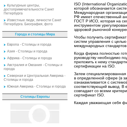
ISO (International Organizati
Культурные центры,
которой обозначается систе
достопримечательности Санкт
Международная организаци
Петербурга
РФ имеет отечественный ан
Известные люди, личности Санкт
ГОСТ Р ИСО, которая на с
Петербурга. Биография, фото
инструментом урегулирован
здоровой рыночной конкуре
Города и столицы Мира
Чтобы получить сертификат
систем управления с целью 
Европа - Столицы и города
международных стандартов 
Азия - Столицы и города
Когда фирма полностью гот
руководству необходимо по
Африка - Столицы и города
приложить к нему стандарт
Австралия и Океания - Столицы и
сертификации на ISO.
города
Затем специализированная к
Северная и Центральная Америка -
в определенной сфере (в з
Столицы и города
ознакамливается с системо
Южная Америка - Столицы и города
соответствующий вывод. В 
совпадает со всеми критер
сертификат ISO.
Столицы Европы
Каждая уважающая себя фи