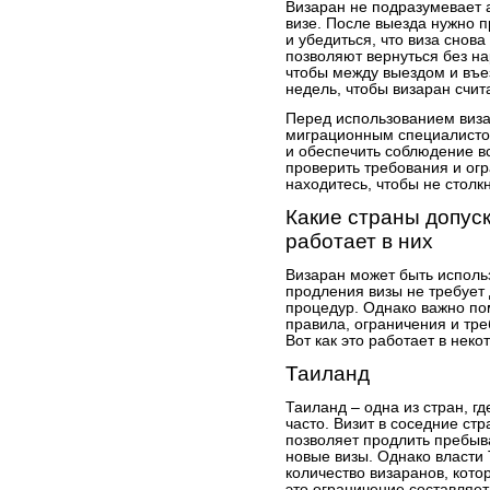
Визаран не подразумевает 
визе. После выезда нужно 
и убедиться, что виза снов
позволяют вернуться без н
чтобы между выездом и въе
недель, чтобы визаран счит
Перед использованием виза
миграционным специалисто
и обеспечить соблюдение в
проверить требования и огр
находитесь, чтобы не стол
Какие страны допуск
работает в них
Визаран может быть использ
продления визы не требует
процедур. Однако важно пом
правила, ограничения и тр
Вот как это работает в нек
Таиланд
Таиланд – одна из стран, г
часто. Визит в соседние ст
позволяет продлить пребы
новые визы. Однако власти
количество визаранов, кот
это ограничение составляет