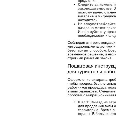
продления.
Следите за изменен
законодательстве.
З
поэтому важно отсле
визаране и миграцион
находитесь.
Не злоупотребляйте
визарана может привес
Используйте эту практ
необходимости и след
Соблюдая эти рекомендации
миграционными властями и 
безопасным способом. Всегд
временное решение, и его 
строгими рамками закона.
Пошаговая инструк
для туристов и рабо
Оформление визарана требу
чтобы процесс был легальн
работников процедура може
этапы одинаковы. Следуйте 
проблем с миграционными 
Шаг 1: Выезд из стр
для продления визы ч
территорию. Время вы
страны. В большинств