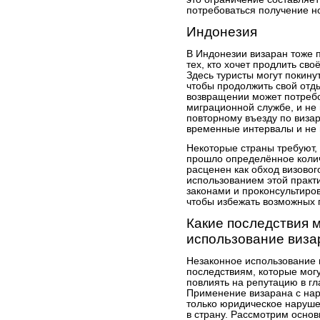
потребоваться получение н
Индонезия
В Индонезии визаран тоже 
тех, кто хочет продлить св
Здесь туристы могут покинут
чтобы продолжить свой отды
возвращении может потребо
миграционной службе, и не
повторному въезду по виза
временные интервалы и не 
Некоторые страны требуют,
прошло определённое колич
расценен как обход визовог
использованием этой практ
законами и проконсультиров
чтобы избежать возможных 
Какие последствия м
использование виза
Незаконное использование 
последствиям, которые мог
повлиять на репутацию в гл
Применение визарана с нар
только юридическое нарушен
в страну. Рассмотрим основ