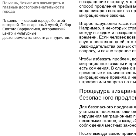
возвращение в страну, что 
Пльзень, Чехия: что посмотреть и
способ продления пребыван
главные достопримечательности
когда визаран выходит за 
города
миграционные законы.
Пльзень — чешский город с богатой
Второе нарушение касается
историей: Пивоваренный музей, Собор
Например, в некоторых стра
Святого Варфоломея, исторический
между выездом и возвраще
центр и культурные
времени. Если человек воз
достопримечательности для туристов.
спустя несколько дней, это
Законодательства разных ст
вопросу, и важно заранее о
Чтобы избежать проблем, в
миграционные законы и про
есть сомнения. В случае с 
временные и количественны
миграционные правила и не
штрафов или запрета на въ
Процедура визарана
безопасного продле
Для безопасного продления
учитывать несколько ключе
нарушения миграционных пр
нескольких этапов, и кажды
соблюдения местных законо
После выезда важно правил