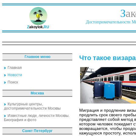
З
ак
Достопримечательности Ми
Z
akoylok.
RU
Что такое визара
Главное меню
Главная
Новости
Поиск
Москва
Культурные центры,
достопримечательности Москвы
Миграция и продление визы 
продлить срок своего пребы
Известные люди, личности Москвы.
представляет собой метод 
Биография и фото
котором человек покидает с
возвращается, чтобы продо
Санкт Петербург
кажущуюся простоту, испол