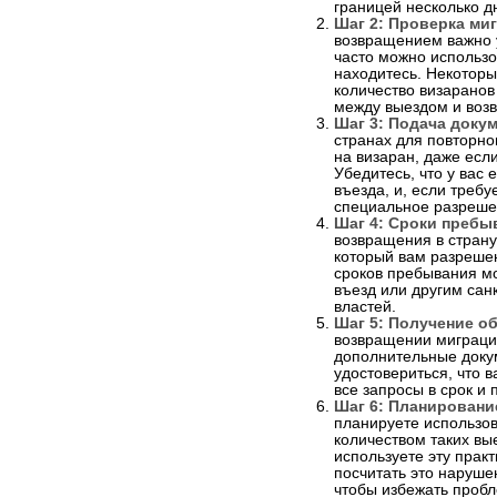
границей несколько д
Шаг 2: Проверка ми
возвращением важно у
часто можно использов
находитесь. Некоторы
количество визаранов
между выездом и воз
Шаг 3: Подача докум
странах для повторно
на визаран, даже если
Убедитесь, что у вас
въезда, и, если требу
специальное разреше
Шаг 4: Сроки пребы
возвращения в страну
который вам разреше
сроков пребывания мо
въезд или другим са
властей.
Шаг 5: Получение об
возвращении миграци
дополнительные доку
удостовериться, что 
все запросы в срок и
Шаг 6: Планировани
планируете использов
количеством таких вы
используете эту прак
посчитать это наруше
чтобы избежать пробл