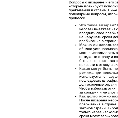
Вопросы о визаране и его з
которые планируют использо
пребывания в стране. Ниже
популярные вопросы, чтобы
процессе.
Что такое визаран?
человек выезжает из 
продлить своё пребыв
не нарушать сроки де
пребывание в стране 
Можно ли использов
обычно устанавливают
можно использовать в
покидаете страну и в
быть воспринято как
привести к отказу в в
Какие могут быть п
режима при исполь
используется с наруш
последовать штрафы, 
долгосрочные огранич
Чтобы избежать этих 
за сроками и не злоу
Как долго можно на
После визарана необ
пребывания в стране.
законов страны. В бо
только через нескольк
сроки могут варьирова