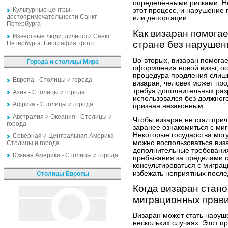
определёнными рисками. Не
Культурные центры,
этот процесс, и нарушение 
достопримечательности Санкт
или депортации.
Петербурга
Как визаран помога
Известные люди, личности Санкт
стране без нарушен
Петербурга. Биография, фото
Во-вторых, визаран помогае
Города и столицы Мира
оформления новой визы, осо
процедура продления слишк
Европа - Столицы и города
визаран, человек может про
требуя дополнительных раз
Азия - Столицы и города
использовался без должного
Африка - Столицы и города
признан незаконным.
Австралия и Океания - Столицы и
Чтобы визаран не стал прич
города
заранее ознакомиться с ми
Некоторые государства могу
Северная и Центральная Америка -
можно воспользоваться виз
Столицы и города
дополнительные требования
Южная Америка - Столицы и города
пребывания за пределами с
консультироваться с мигра
избежать неприятных после
Столицы Европы
Когда визаран стан
миграционных прав
Визаран может стать наруш
нескольких случаях. Этот 