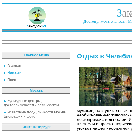
З
ак
Достопримечательности Ми
Z
akoylok.
RU
Отдых в Челяби
Главное меню
Главная
Новости
Поиск
Москва
Культурные центры,
достопримечательности Москвы
мужиков, но и уникальных,
Известные люди, личности Москвы.
необыкновенных живописных
Биография и фото
достопримечательностей. И
писатели и просто творческ
Санкт Петербург
уголков нашей необъятной 