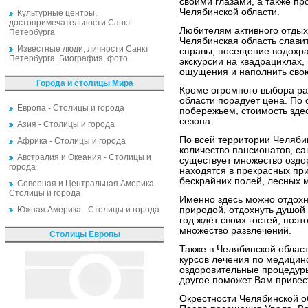
своими глазами, а также про
Челябинской области.
Культурные центры,
достопримечательности Санкт
Любителям активного отдыха
Петербурга
Челябинская область слави
Известные люди, личности Санкт
справы, посещение водохран
Петербурга. Биография, фото
экскурсии на квадрациклах
ощущения и наполнить свою
Города и столицы Мира
Кроме огромного выбора ра
области порадует цена. По
Европа - Столицы и города
побережьем, стоимость зде
сезона.
Азия - Столицы и города
По всей территории Челяби
Африка - Столицы и города
количество пансионатов, са
Австралия и Океания - Столицы и
существует множество оздо
города
находятся в прекрасных при
бескрайних полей, лесных 
Северная и Центральная Америка -
Столицы и города
Именно здесь можно отдохну
Южная Америка - Столицы и города
природой, отдохнуть душой 
год ждёт своих гостей, поэ
множество развлечений.
Столицы Европы
Также в Челябинской облас
курсов лечения по медицин
оздоровительные процедуры
другое поможет Вам привест
Окрестности Челябинской об