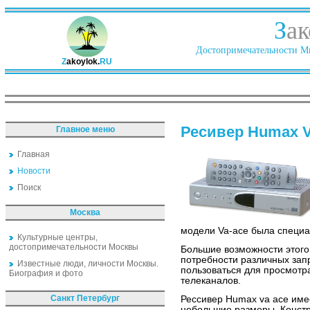
З
ак
Достопримечательности Ми
Z
akoylok.
RU
Ресивер Humax V
Главное меню
Главная
Новости
Поиск
Москва
модели Va-ace была специа
Культурные центры,
достопримечательности Москвы
Большие возможности этого
потребности различных зап
Известные люди, личности Москвы.
пользоваться для просмотра
Биография и фото
телеканалов.
Санкт Петербург
Рессивер Humax va ace име
небольшие размеры. Констр