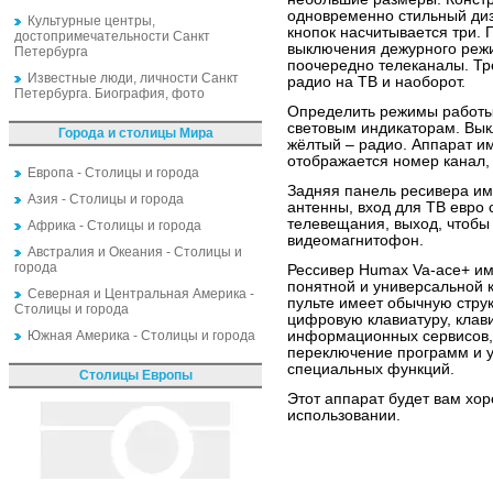
одновременно стильный диз
Культурные центры,
кнопок насчитывается три. 
достопримечательности Санкт
выключения дежурного режи
Петербурга
поочередно телеканалы. Тр
Известные люди, личности Санкт
радио на ТВ и наоборот.
Петербурга. Биография, фото
Определить режимы работы
световым индикаторам. Вык
Города и столицы Мира
жёлтый – радио. Аппарат им
отображается номер канал,
Европа - Столицы и города
Задняя панель ресивера им
Азия - Столицы и города
антенны, вход для ТВ евро 
телевещания, выход, чтобы
Африка - Столицы и города
видеомагнитофон.
Австралия и Океания - Столицы и
города
Рессивер Humax Va-ace+ им
понятной и универсальной 
Северная и Центральная Америка -
пульте имеет обычную стру
Столицы и города
цифровую клавиатуру, клав
Южная Америка - Столицы и города
информационных сервисов, 
переключение программ и у
специальных функций.
Столицы Европы
Этот аппарат будет вам хо
использовании.