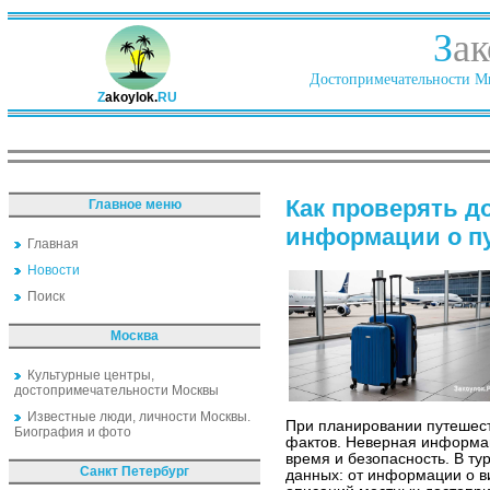
З
ак
Достопримечательности Ми
Z
akoylok.
RU
Как проверять д
Главное меню
информации о п
Главная
Новости
Поиск
Москва
Культурные центры,
достопримечательности Москвы
Известные люди, личности Москвы.
При планировании путешест
Биография и фото
фактов. Неверная информац
время и безопасность. В ту
Санкт Петербург
данных: от информации о в