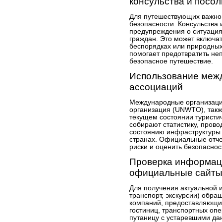
консульства и посол
Для путешествующих важно
безопасности. Консульства
предупреждения о ситуациях
граждан. Это может включа
беспорядках или природных
помогает предотвратить не
безопасное путешествие.
Использование меж
ассоциаций
Международные организации
организация (UNWTO), так
текущем состоянии туристи
собирают статистику, прово
состоянию инфраструктуры 
странах. Официальные отч
риски и оценить безопаснос
Проверка информаци
официальные сайт
Для получения актуальной 
транспорт, экскурсии) обр
компаний, предоставляющих
гостиниц, транспортных оп
путаницу с устаревшими д