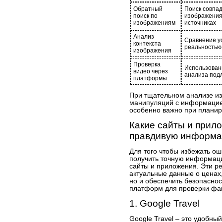
Обратный
Поиск совпа
поиск по
изображения 
изображениям
источниках
Анализ
Сравнение у
контекста
реальностью
изображения
Проверка
Использован
видео через
анализа под
платформы
При тщательном анализе из
манипуляций с информацией
особенно важно при планир
Какие сайты и прил
правдивую информа
Для того чтобы избежать о
получить точную информаци
сайты и приложения. Эти ре
актуальные данные о ценах
но и обеспечить безопаснос
платформ для проверки фак
1. Google Travel
Google Travel – это удобн