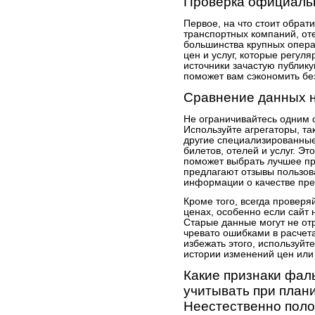
Проверка официаль
Первое, на что стоит обра
транспортных компаний, оте
большинства крупных опера
цен и услуг, которые регу
источники зачастую публику
поможет вам сэкономить без
Сравнение данных 
Не ограничивайтесь одним 
Используйте агрегаторы, та
другие специализированны
билетов, отелей и услуг. Эт
поможет выбрать лучшее пр
предлагают отзывы пользов
информации о качестве пре
Кроме того, всегда провер
ценах, особенно если сайт 
Старые данные могут не от
чревато ошибками в расчет
избежать этого, используйт
истории изменений цен или
Какие признаки фал
учитывать при план
Неестественно пол