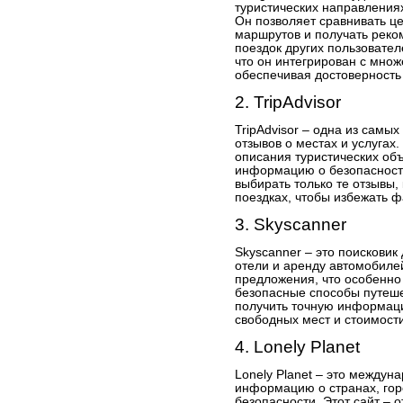
туристических направлениях
Он позволяет сравнивать це
маршрутов и получать рек
поездок других пользовател
что он интегрирован с мно
обеспечивая достоверность
2. TripAdvisor
TripAdvisor – одна из самы
отзывов о местах и услугах
описания туристических объ
информацию о безопасности
выбирать только те отзывы,
поездках, чтобы избежать 
3. Skyscanner
Skyscanner – это поисковик
отели и аренду автомобиле
предложения, что особенно 
безопасные способы путеше
получить точную информаци
свободных мест и стоимости
4. Lonely Planet
Lonely Planet – это между
информацию о странах, гор
безопасности. Этот сайт – 