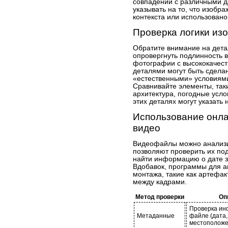
совпадений с различными д
указывать на то, что изобр
контекста или использовано
Проверка логики из
Обратите внимание на дета
опровергнуть подлинность в
фотографии с высококачес
деталями могут быть сделан
«естественными» условиями
Сравнивайте элементы, так
архитектура, погодные усло
этих деталях могут указать
Использование онла
видео
Видеофайлы можно анализи
позволяют проверить их по
найти информацию о дате за
Вдобавок, программы для а
монтажа, такие как артефа
между кадрами.
Метод проверки
Оп
Проверка ин
Метаданные
файле (дата,
местоположе