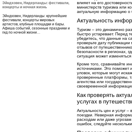
влияет на его достовернос
Эйндховен, Нидерланды: фестивали,
концерты и ночная жизнь
министерств туризма или ко
актуальную информацию о б
Эйндховен, Нидерланды: крупнейшие
Актуальность инфо
фестивали, концерты мировых
артистов, клубные площадки и бары.
Афиша событий, сезонные праздники и
Туризм – это динамично р
гид по ночной жизни…
быстро устаревает. Перед т
убедитесь, что данные на са
проверьте дату публикации 
отзывов от путешественник
безопасности в регионах, г
ситуация может изменяться 
Кроме того, сравнивайте 
источниками. Это поможет 
уловок, которые могут иска
проверенные платформы, та
агентства или государствен
своевременной информаци
Как проверять актуа
услугах в путешеств
Актуальность цен и услуг –
поездки. Неверная информ
расходам или даже угрозам 
ошибок, следуйте нескольк