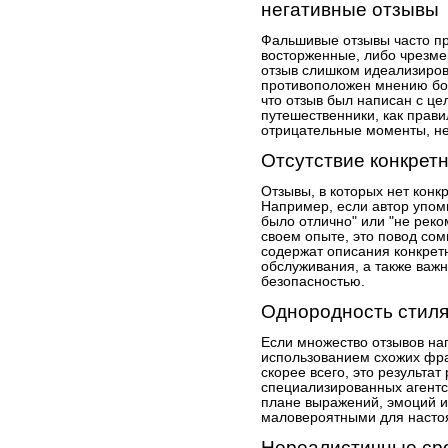
негативные отзывы
Фальшивые отзывы часто п
восторженные, либо чрезме
отзыв слишком идеализиров
противоположен мнению бол
что отзыв был написан с ц
путешественники, как прави
отрицательные моменты, не
Отсутствие конкрет
Отзывы, в которых нет кон
Например, если автор упом
было отлично" или "не реко
своем опыте, это повод сом
содержат описания конкретн
обслуживания, а также важ
безопасностью.
Однородность стиля
Если множество отзывов на
использованием схожих фра
скорее всего, это результа
специализированных агентст
плане выражений, эмоций и 
маловероятными для настоя
Нереалистичные сро