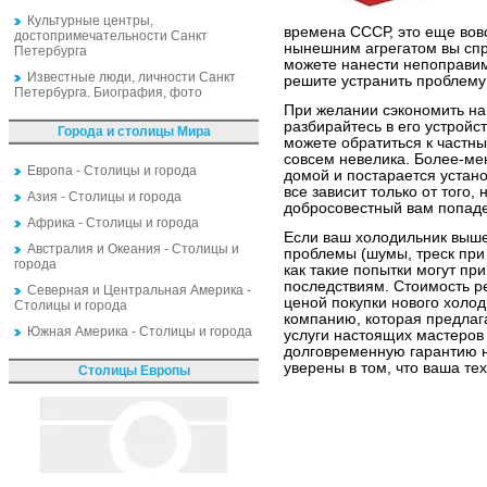
Культурные центры,
времена СССР, это еще вовс
достопримечательности Санкт
нынешним агрегатом вы спр
Петербурга
можете нанести непоправим
Известные люди, личности Санкт
решите устранить проблему
Петербурга. Биография, фото
При желании сэкономить на
разбирайтесь в его устройст
Города и столицы Мира
можете обратиться к частны
совсем невелика. Более-ме
Европа - Столицы и города
домой и постарается устано
все зависит только от того
Азия - Столицы и города
добросовестный вам попаде
Африка - Столицы и города
Если ваш холодильник вышел
Австралия и Океания - Столицы и
проблемы (шумы, треск при 
города
как такие попытки могут пр
последствиям. Стоимость ре
Северная и Центральная Америка -
ценой покупки нового холод
Столицы и города
компанию, которая предлаг
Южная Америка - Столицы и города
услуги настоящих мастеров 
долговременную гарантию н
уверены в том, что ваша те
Столицы Европы