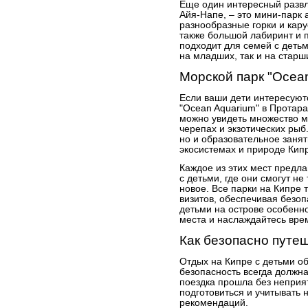
Еще один интересный развл
Айя-Напе, – это мини-парк а
разнообразные горки и кару
также большой лабиринт и 
подходит для семей с детьм
на младших, так и на старш
Морской парк "Ocea
Если ваши дети интересуют
"Ocean Aquarium" в Протар
можно увидеть множество м
черепах и экзотических рыб.
но и образовательное заняти
экосистемах и природе Кип
Каждое из этих мест предл
с детьми, где они смогут не 
новое. Все парки на Кипре
визитов, обеспечивая безоп
детьми на острове особен
места и наслаждайтесь вре
Как безопасно путеш
Отдых на Кипре с детьми о
безопасность всегда должн
поездка прошла без неприя
подготовиться и учитывать 
рекомендаций.