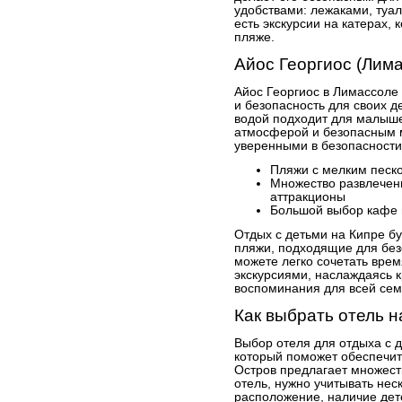
удобствами: лежаками, туа
есть экскурсии на катерах,
пляже.
Айос Георгиос (Лим
Айос Георгиос в Лимассоле
и безопасность для своих д
водой подходит для малыше
атмосферой и безопасным м
уверенными в безопасности
Пляжи с мелким песк
Множество развлечени
аттракционы
Большой выбор кафе 
Отдых с детьми на Кипре б
пляжи, подходящие для без
можете легко сочетать вре
экскурсиями, наслаждаясь к
воспоминания для всей сем
Как выбрать отель н
Выбор отеля для отдыха с д
который поможет обеспечит
Остров предлагает множест
отель, нужно учитывать нес
расположение, наличие детс