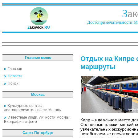
З
ак
Достопримечательности Ми
Z
akoylok.
RU
Отдых на Кипре 
Главное меню
маршруты
Главная
Новости
Поиск
Москва
Культурные центры,
достопримечательности Москвы
Известные люди, личности Москвы.
Кипр – идеальное место для
Биография и фото
Солнечные пляжи, мягкий к
увлекательных экскурсионн
Санкт Петербург
незабываемые впечатления.