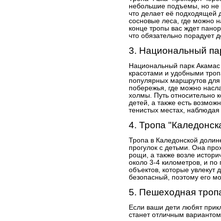
небольшие подъемы, но не 
что делает её подходящей 
сосновые леса, где можно н
конце тропы вас ждет пано
что обязательно порадует д
3. Национальный па
Национальный парк Акамас
красотами и удобными троп
популярных маршрутов для 
побережья, где можно насл
холмы. Путь относительно к
детей, а также есть возможн
тенистых местах, наблюдая
4. Тропа "Каледонск
Тропа в Каледонской долин
прогулок с детьми. Она про
рощи, а также возле истори
около 3-4 километров, и по
объектов, которые увлекут 
безопасный, поэтому его м
5. Пешеходная троп
Если ваши дети любят прик
станет отличным вариантом