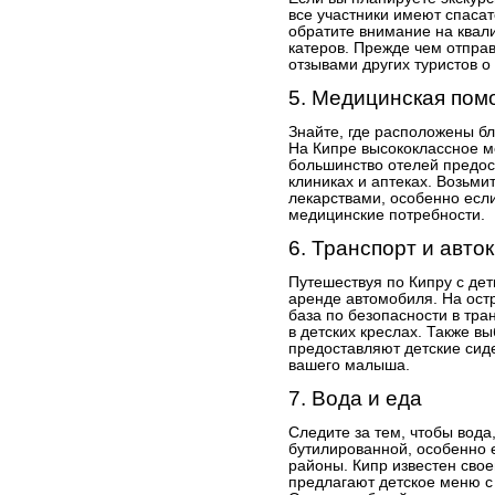
все участники имеют спаса
обратите внимание на квал
катеров. Прежде чем отправ
отзывами других туристов 
5. Медицинская пом
Знайте, где расположены б
На Кипре высококлассное м
большинство отелей предо
клиниках и аптеках. Возьми
лекарствами, особенно если
медицинские потребности.
6. Транспорт и авто
Путешествуя по Кипру с дет
аренде автомобиля. На остр
база по безопасности в тра
в детских креслах. Также в
предоставляют детские сид
вашего малыша.
7. Вода и еда
Следите за тем, чтобы вода
бутилированной, особенно 
районы. Кипр известен свое
предлагают детское меню с