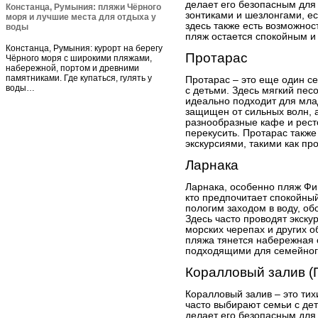
делает его безопасным для
Констанца, Румыния: пляжи Чёрного
зонтиками и шезлонгами, ес
моря и лучшие места для отдыха у
здесь также есть возможнос
воды
пляж остается спокойным и
Констанца, Румыния: курорт на берегу
Протарас
Чёрного моря с широкими пляжами,
набережной, портом и древними
памятниками. Где купаться, гулять у
Протарас – это еще один с
воды…
с детьми. Здесь мягкий пес
идеально подходит для мл
защищен от сильных волн, 
разнообразные кафе и рест
перекусить. Протарас также
экскурсиями, такими как пр
Ларнака
Ларнака, особенно пляж Фин
кто предпочитает спокойный
пологим заходом в воду, об
Здесь часто проводят экскур
морских черепах и других 
пляжа тянется набережная 
подходящими для семейног
Коралловый залив (
Коралловый залив – это тих
часто выбирают семьи с дет
делает его безопасным для