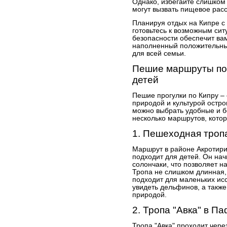
Однако, избегайте слишком 
могут вызвать пищевое расс
Планируя отдых на Кипре с
готовьтесь к возможным си
безопасности обеспечит ва
наполненный положительн
для всей семьи.
Пешие маршруты по 
детей
Пешие прогулки по Кипру –
природой и культурой остр
можно выбрать удобные и б
несколько маршрутов, кото
1. Пешеходная троп
Маршрут в районе Акротири 
подходит для детей. Он нач
солончаки, что позволяет 
Тропа не слишком длинная, 
подходит для маленьких ис
увидеть дельфинов, а также
природой.
2. Тропа "Авка" в П
Тропа "Авка" проходит чер