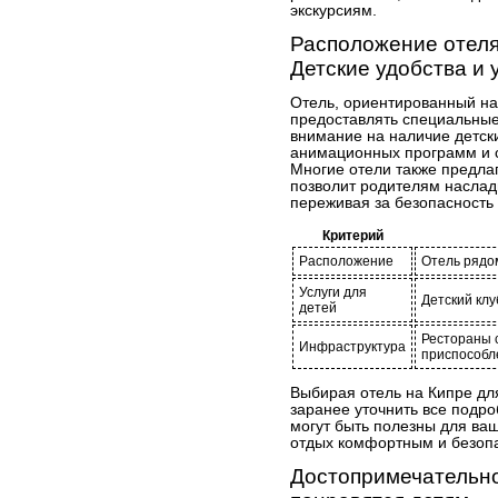
экскурсиям.
Расположение отел
Детские удобства и 
Отель, ориентированный на
предоставлять специальные
внимание на наличие детски
анимационных программ и с
Многие отели также предлаг
позволит родителям наслад
переживая за безопасность
Критерий
Расположение
Отель рядо
Услуги для
Детский клу
детей
Рестораны 
Инфраструктура
приспособл
Выбирая отель на Кипре дл
заранее уточнить все подро
могут быть полезны для ваш
отдых комфортным и безопа
Достопримечательно