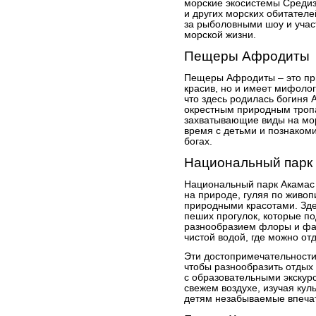
морские экосистемы Средиз
и других морских обитателе
за рыболовными шоу и учас
морской жизни.
Пещеры Афродиты
Пещеры Афродиты – это при
красив, но и имеет мифолог
что здесь родилась богиня
окрестным природным тропа
захватывающие виды на мор
время с детьми и познаком
богах.
Национальный парк
Национальный парк Акамас 
на природе, гуляя по живо
природными красотами. Зд
пеших прогулок, которые по
разнообразием флоры и фа
чистой водой, где можно от
Эти достопримечательности
чтобы разнообразить отдых 
с образовательными экскур
свежем воздухе, изучая кул
детям незабываемые впеча