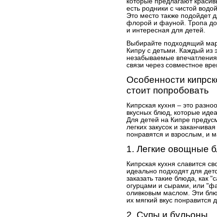
которые предлагают красив
есть родники с чистой водой
Это место также подойдет д
флорой и фауной. Тропа до
и интересная для детей.
Выбирайте подходящий мар
Кипру с детьми. Каждый из 
незабываемые впечатления,
связи через совместное вр
Особенности кипрско
стоит попробовать
Кипрская кухня – это разно
вкусных блюд, которые идеа
Для детей на Кипре предус
легких закусок и заканчив
понравятся и взрослым, и 
1. Легкие овощные 
Кипрская кухня славится с
идеально подходят для дет
заказать такие блюда, как 
огурцами и сырами, или "ф
оливковым маслом. Эти блю
их мягкий вкус понравится 
2. Супы и бульоны