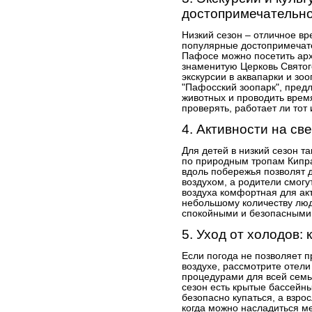
достопримечательн
Низкий сезон – отличное вр
популярные достопримечате
Пафосе можно посетить арх
знаменитую Церковь Святог
экскурсии в аквапарки и зоо
"Пафосский зоопарк", пред
животных и проводить врем
проверять, работает ли тот
4. Активности на св
Для детей в низкий сезон т
по природным тропам Кипра
вдоль побережья позволят 
воздухом, а родители смогу
воздуха комфортная для акт
небольшому количеству люд
спокойными и безопасными
5. Уход от холодов:
Если погода не позволяет 
воздухе, рассмотрите отели
процедурами для всей семьи
сезон есть крытые бассейны
безопасно купаться, а взро
когда можно насладиться 