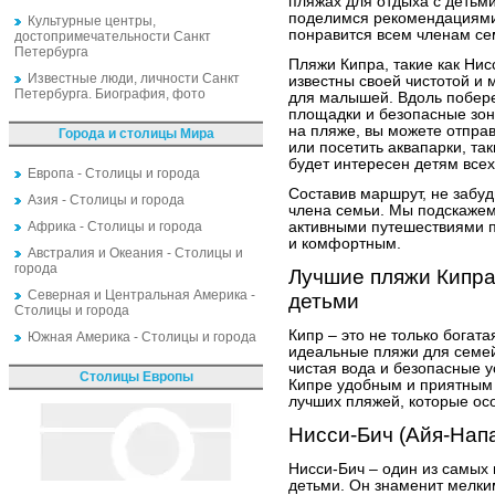
пляжах для отдыха с детьм
поделимся рекомендациями 
Культурные центры,
понравится всем членам се
достопримечательности Санкт
Петербурга
Пляжи Кипра, такие как Нис
Известные люди, личности Санкт
известны своей чистотой и 
Петербурга. Биография, фото
для малышей. Вдоль побер
площадки и безопасные зон
на пляже, вы можете отправ
Города и столицы Мира
или посетить аквапарки, та
будет интересен детям всех
Европа - Столицы и города
Составив маршрут, не забуд
Азия - Столицы и города
члена семьи. Мы подскажем
Африка - Столицы и города
активными путешествиями п
и комфортным.
Австралия и Океания - Столицы и
города
Лучшие пляжи Кипра
Северная и Центральная Америка -
детьми
Столицы и города
Кипр – это не только богата
Южная Америка - Столицы и города
идеальные пляжи для семей
чистая вода и безопасные 
Столицы Европы
Кипре удобным и приятным 
лучших пляжей, которые ос
Нисси-Бич (Айя-Нап
Нисси-Бич – один из самых
детьми. Он знаменит мелким