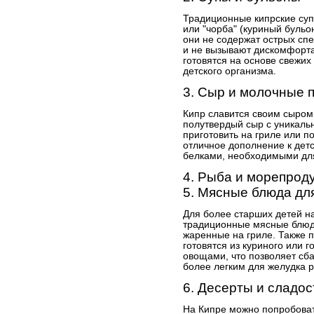
Традиционные кипрские супы
или "чорба" (куриный бульон
они не содержат острых спе
и не вызывают дискомфорта.
готовятся на основе свежих
детского организма.
3. Сыр и молочные 
Кипр славится своим сыром
полутвердый сыр с уникаль
приготовить на гриле или п
отличное дополнение к детс
белками, необходимыми для
4. Рыба и морепрод
5. Мясные блюда дл
Для более старших детей н
традиционные мясные блюда,
жаренные на гриле. Также 
готовятся из куриного или 
овощами, что позволяет сб
более легким для желудка р
6. Десерты и сладос
На Кипре можно попробоват