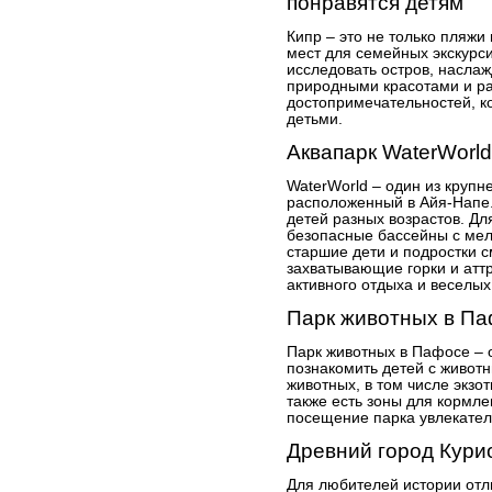
понравятся детям
Кипр – это не только пляжи
мест для семейных экскурси
исследовать остров, насла
природными красотами и ра
достопримечательностей, к
детьми.
Аквапарк WaterWorld
WaterWorld – один из крупн
расположенный в Айя-Напе.
детей разных возрастов. Д
безопасные бассейны с мел
старшие дети и подростки с
захватывающие горки и атт
активного отдыха и веселых
Парк животных в П
Парк животных в Пафосе – о
познакомить детей с животн
животных, в том числе экзо
также есть зоны для кормле
посещение парка увлекател
Древний город Кури
Для любителей истории от