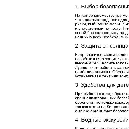
1. Выбор безопасны
На Кипре множество пляжей
что идеально подходит для
риски, выбирайте пляжи с 
и спасателями на посту. П
своей безопасностью для де
наличию всех необходимых 
2. Защита от солнца
Кипр славится своим солне
позаботиться о защите дете
высоким SPF, носите голов
Лучше всего избегать солнеч
наиболее активны. Обеспеч
устанавливая тент или зонт,
3. Удобства для дет
При выборе отеля, обратите
специализированных бассей
обеспечит не только комфор
так как отели на Кипре част
а также организуют безопа
4. Водные экскурсии
Если вы планируете экскурс