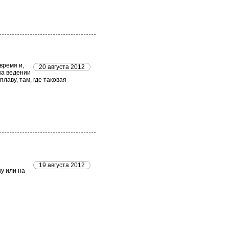
время и,
20 августа 2012
на ведении
плаву, там, где таковая
19 августа 2012
ку или на