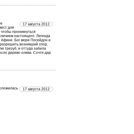
ое
17 августа 2012
мест для
, чтобы проникнуться
еличием настоящего. Легенда
и Афине. Бог моря Посейдон и
 разрешить возникший спор,
лю трезуб, и оттуда забила
росло дерево олива. Сочтя дар
положилась
17 августа 2012