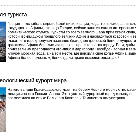
ля туриста
Греция — колыбель европейской цивилизации, когда-то великое эллинск
государство. Афины, столица Греции, сейчас одно из самых интересных 
романтического отдыха. Туристы со всего земного шара приезжают сюда
историческим духом прошлого великих Афин и насладиться красотой и в
гласит, что город получил название благодаря греческой богине мудрост
красавица Афина боролись за право покровительства городу. Боги, дабы
приказали им преподнести что-либо в дар городу. Посейдон вогнал в зем
ключом морская вода, а на том месте, где вонзила свое копье Афина, вы
Афины более полезным, боги отдали право покровительства ей.
еологический курорт мира
На юго-западе Краснодарского края , на берегу Чёрного моря уютно рас
жемчужина юга России- Анапа. Этот уютный курортный городок выгодно
разместился на стыке Большого Кавказа и Таманского полуострова.