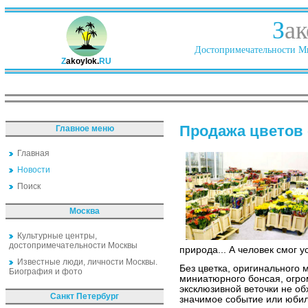
З
ак
Достопримечательности Ми
Z
akoylok.
RU
Продажа цветов
Главное меню
Главная
Новости
Поиск
Москва
Культурные центры,
достопримечательности Москвы
природа... А человек смог 
Известные люди, личности Москвы.
Без цветка, оригинального 
Биография и фото
миниатюрного бонсая, огро
эксклюзивной веточки не об
Санкт Петербург
значимое событие или юбил