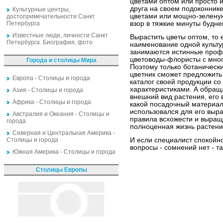
цветами оптом или просто и
друга на своем подоконник
Культурные центры,
цветами или мощно-зеленую
достопримечательности Санкт
Петербурга
взор в тяжкие минуты будне
Известные люди, личности Санкт
Вырастить цветы оптом, то 
Петербурга. Биография, фото
наименование одной культур
занимаются истинные проф
цветоводы-флористы с мног
Города и столицы Мира
Поэтому только ботанически
цветник сможет предложит
Европа - Столицы и города
каталог своей продукции с
характеристиками. А обращ
Азия - Столицы и города
внешний вид растения, его в
Африка - Столицы и города
какой посадочный материал
использовался для его выр
Австралия и Океания - Столицы и
правила всхожести и выращ
города
полноценная жизнь растени
Северная и Центральная Америка -
Столицы и города
И если специалист спокойно
вопросы - сомнений нет - т
Южная Америка - Столицы и города
Столицы Европы