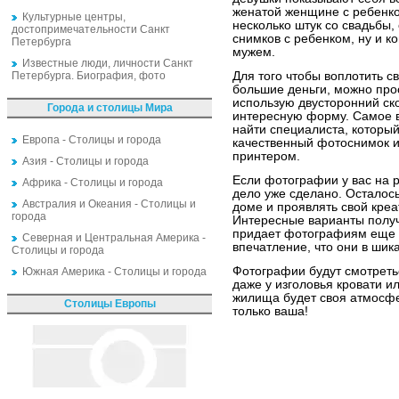
женатой женщине с ребенко
Культурные центры,
несколько штук со свадьбы,
достопримечательности Санкт
снимков с ребенком, ну и к
Петербурга
мужем.
Известные люди, личности Санкт
Петербурга. Биография, фото
Для того чтобы воплотить с
большие деньги, можно про
использую двусторонний ск
Города и столицы Мира
интересную форму. Самое в
найти специалиста, который
Европа - Столицы и города
качественный фотоснимок 
принтером.
Азия - Столицы и города
Если фотографии у вас на р
Африка - Столицы и города
дело уже сделано. Осталось
Австралия и Океания - Столицы и
доме и проявлять свой креа
города
Интересные варианты получ
придает фотографиям еще б
Северная и Центральная Америка -
впечатление, что они в шик
Столицы и города
Фотографии будут смотреть
Южная Америка - Столицы и города
даже у изголовья кровати ил
жилища будет своя атмосфе
Столицы Европы
только ваша!