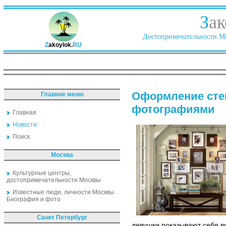
З
ак
Достопримечательности Ми
Z
akoylok.
RU
Оформление стен
Главное меню
фотографиями
Главная
Новости
Поиск
Москва
Культурные центры,
достопримечательности Москвы
Известные люди, личности Москвы.
Биография и фото
Санкт Петербург
девушки показывают себя во