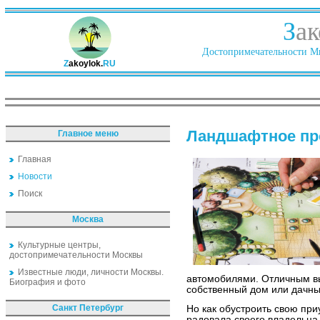
З
ак
Достопримечательности Ми
Z
akoylok.
RU
Ландшафтное пр
Главное меню
Главная
Новости
Поиск
Москва
Культурные центры,
достопримечательности Москвы
Известные люди, личности Москвы.
автомобилями. Отличным вы
Биография и фото
собственный дом или дачны
Санкт Петербург
Но как обустроить свою пр
радовала своего владельца