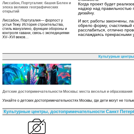
Лиссабон, Португалия: башня Белен и
Когда проект будет реализо
эпоха великих географических
надзор над правильностью
открытий
дизайну.
Лиссабон, Португалия— форпост у
И вот, работы закончены, 
устья Тежу. История строительства,
обрело форму, счастливый 
стиль мануэлино, функции обороны и
расслабиться, отлично пров
контроля гавани, связь с экспедициями
наслаждаясь прекрасными у
XV–XVI веков…
Культурные центры
Детские достопримечательности Москвы: места веселья и образования
Узнайте о детских достопримечательностях Москвы, где дети могут не тольк
Культурные центры, достопримечательности Санкт Петер