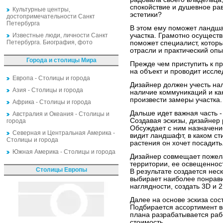
спокойствие и душевное ра
Культурные центры,
эстетики?
достопримечательности Санкт
Петербурга
В этом ему поможет ландш
Известные люди, личности Санкт
участка. Грамотно осущест
Петербурга. Биография, фото
поможет специалист, котор
отрасли и практический оп
Города и столицы Мира
Прежде чем приступить к п
на объект и проводит иссле
Европа - Столицы и города
Дизайнер должен учесть на
Азия - Столицы и города
наличие коммуникаций и ка
произвести замеры участка.
Африка - Столицы и города
Дальше идет важная часть -
Австралия и Океания - Столицы и
Создавая эскизы, дизайнер 
города
Обсуждает с ним назначени
Северная и Центральная Америка -
видит ландшафт, в каком сти
Столицы и города
растения он хочет посадить
Южная Америка - Столицы и города
Дизайнер совмещает пожел
территории, ее освещенность
Столицы Европы
В результате создается неск
выбирает наиболее понрав
наглядности, создать 3D и
Далее на основе эскиза сос
Подбирается ассортимент в
плана разрабатывается раб
стоимость.