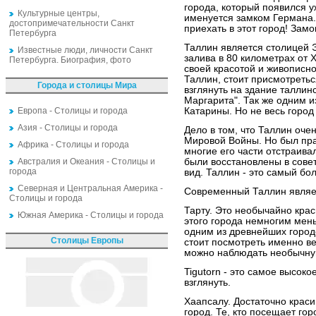
города, который появился уж
Культурные центры,
именуется замком Германа.
достопримечательности Санкт
приехать в этот город! Зам
Петербурга
Таллин является столицей 
Известные люди, личности Санкт
залива в 80 километрах от 
Петербурга. Биография, фото
своей красотой и живописно
Таллин, стоит присмотретьс
Города и столицы Мира
взглянуть на здание таллин
Маргарита". Так же одним и
Европа - Столицы и города
Катарины. Но не весь город 
Азия - Столицы и города
Дело в том, что Таллин оче
Мировой Войны. Но был пра
Африка - Столицы и города
многие его части отстраивал
Австралия и Океания - Столицы и
были восстановлены в сове
города
вид. Таллин - это самый бо
Северная и Центральная Америка -
Современный Таллин являе
Столицы и города
Тарту. Это необычайно кра
Южная Америка - Столицы и города
этого города немногим мень
одним из древнейших городо
Столицы Европы
стоит посмотреть именно в
можно наблюдать необычну
Tigutorn - это самое высоко
взглянуть.
Хаапсалу. Достаточно краси
город. Те, кто посещает го