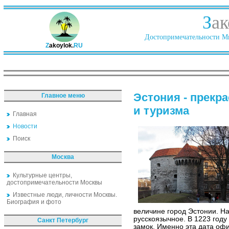
З
ак
Достопримечательности Ми
Z
akoylok.
RU
Эстония - прекр
Главное меню
и туризма
Главная
Новости
Поиск
Москва
Культурные центры,
достопримечательности Москвы
Известные люди, личности Москвы.
Биография и фото
величине город Эстонии. На
русскоязычное. В 1223 году
Санкт Петербург
замок. Именно эта дата оф