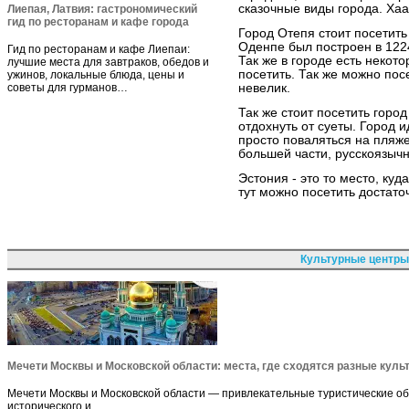
сказочные виды города. Хаа
Лиепая, Латвия: гастрономический
гид по ресторанам и кафе города
Город Отепя стоит посетить
Оденпе был построен в 1224
Гид по ресторанам и кафе Лиепаи:
Так же в городе есть некот
лучшие места для завтраков, обедов и
посетить. Так же можно пос
ужинов, локальные блюда, цены и
советы для гурманов…
невелик.
Так же стоит посетить горо
отдохнуть от суеты. Город и
просто поваляться на пляже
большей части, русскоязыч
Эстония - это то место, куд
тут можно посетить достато
Культурные центры
Мечети Москвы и Московской области: места, где сходятся разные куль
Мечети Москвы и Московской области — привлекательные туристические об
исторического и…