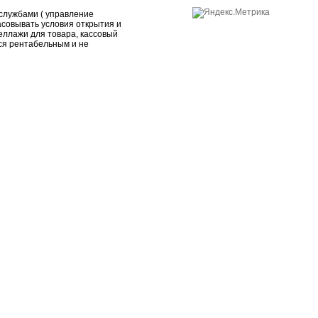
службами ( управление
асовывать условия открытия и
еллажи для товара, кассовый
тся рентабельным и не