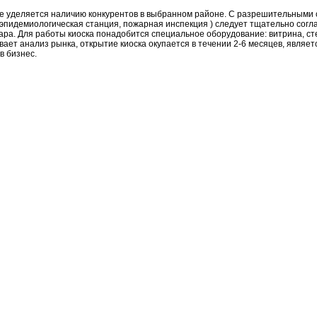
е уделяется наличию конкурентов в выбранном районе. С разрешительными 
-эпидемиологическая станция, пожарная инспекция ) следует тщательно согл
ара. Для работы киоска понадобится специальное оборудование: витрина, ст
ывает анализ рынка, открытие киоска окупается в течении 2-6 месяцев, являе
в бизнес.