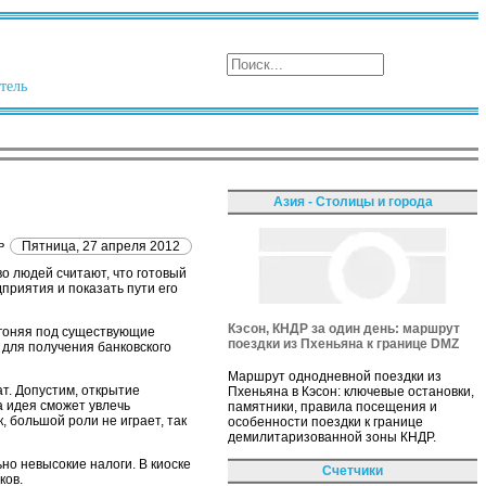
тель
Азия - Столицы и города
ь
Пятница, 27 апреля 2012
о людей считают, что готовый
приятия и показать пути его
Кэсон, КНДР за один день: маршрут
дгоняя под существующие
поездки из Пхеньяна к границе DMZ
 для получения банковского
Маршрут однодневной поездки из
т. Допустим, открытие
Пхеньяна в Кэсон: ключевые остановки,
а идея сможет увлечь
памятники, правила посещения и
 большой роли не играет, так
особенности поездки к границе
демилитаризованной зоны КНДР.
но невысокие налоги. В киоске
Счетчики
ков.