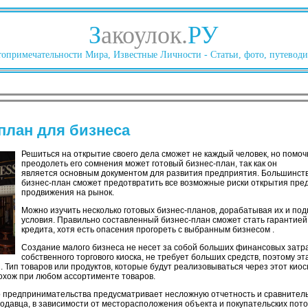
З
акоулок.
РУ
опримечательности Мира, Известные Личности - Статьи, фото, путеводи
план для бизнеса
Решиться на открытие своего дела сможет не каждый человек, но помоч
преодолеть его сомнения может готовый бизнес-план, так как он
является основным документом для развития предприятия. Большинств
бизнес-план сможет предотвратить все возможные риски открытия пред
продвижения на рынок.
Можно изучить несколько готовых бизнес-планов, дорабатывая их и по
условия. Правильно составленный бизнес-план сможет стать гарантией
кредита, хотя есть опасения прогореть с выбранным бизнесом .
Создание малого бизнеса не несет за собой больших финансовых затра
собственного торгового киоска, не требует больших средств, поэтому эт
ип товаров или продуктов, которые будут реализовываться через этот киоск,
похож при любом ассортименте товаров.
го предпринимательства предусматривает несложную отчетность и сравнитель
одавца, в зависимости от месторасположения объекта и покупательских пото