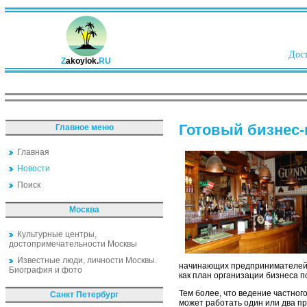
Дост
Z
akoylok.
RU
Готовый бизнес-
Главное меню
Главная
Новости
Поиск
Москва
Культурные центры,
достопримечательности Москвы
Известные люди, личности Москвы.
начинающих предпринимателей. Т
Биография и фото
как план организации бизнеса 
Тем более, что ведение частно
Санкт Петербург
может работать один или два пр