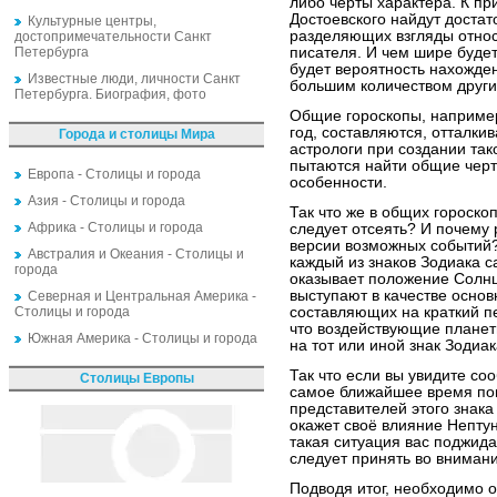
либо черты характера. К пр
Достоевского найдут доста
Культурные центры,
разделяющих взгляды относ
достопримечательности Санкт
Петербурга
писателя. И чем шире буде
будет вероятность нахожден
Известные люди, личности Санкт
большим количеством други
Петербурга. Биография, фото
Общие гороскопы, наприме
год, составляются, отталкив
Города и столицы Мира
астрологи при создании так
пытаются найти общие черт
Европа - Столицы и города
особенности.
Азия - Столицы и города
Так что же в общих гороско
Африка - Столицы и города
следует отсеять? И почему
версии возможных событий? 
Австралия и Океания - Столицы и
каждый из знаков Зодиака 
города
оказывает положение Солнц
выступают в качестве основ
Северная и Центральная Америка -
Столицы и города
составляющих на краткий пе
что воздействующие плане
Южная Америка - Столицы и города
на тот или иной знак Зодиак
Так что если вы увидите со
Столицы Европы
самое ближайшее время поп
представителей этого знака
окажет своё влияние Нептун
такая ситуация вас поджид
следует принять во вниман
Подводя итог, необходимо о