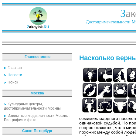
З
ак
Достопримечательности Ми
Z
akoylok.
RU
Насколько верн
Главное меню
Главная
Новости
Поиск
Москва
Культурные центры,
достопримечательности Москвы
Известные люди, личности Москвы.
семимиллиардного населен
Биография и фото
одинаковой судьбой. Но пр
вопрос окажется, что в мир
Санкт Петербург
похожих между собой людей