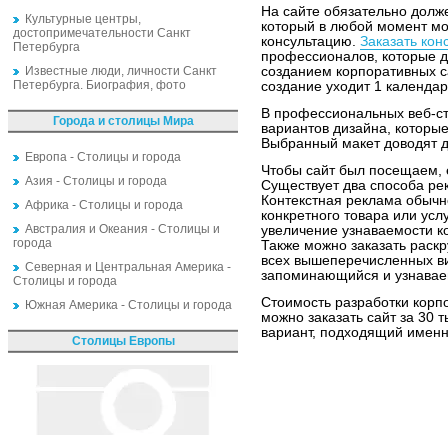
На сайте обязательно долж
Культурные центры,
который в любой момент мо
достопримечательности Санкт
консультацию.
Заказать кон
Петербурга
профессионалов, которые 
Известные люди, личности Санкт
созданием корпоративных с
Петербурга. Биография, фото
создание уходит 1 календа
В профессиональных веб-ст
Города и столицы Мира
вариантов дизайна, которые
Выбранный макет доводят д
Европа - Столицы и города
Чтобы сайт был посещаем, 
Азия - Столицы и города
Существует два способа ре
Контекстная реклама обыч
Африка - Столицы и города
конкретного товара или усл
Австралия и Океания - Столицы и
увеличение узнаваемости ко
города
Также можно заказать раскр
всех вышеперечисленных ви
Северная и Центральная Америка -
запоминающийся и узнаваем
Столицы и города
Стоимость разработки корпо
Южная Америка - Столицы и города
можно заказать сайт за 30 ты
вариант, подходящий именн
Столицы Европы