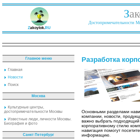
З
ак
Достопримечательности Ми
Z
akoylok.
RU
Разработка корп
Главное меню
Главная
Новости
Поиск
Москва
Культурные центры,
достопримечательности Москвы
Основными разделами нави
компании, новости, продукц
Известные люди, личности Москвы.
важно выбрать подходящий 
Биография и фото
корпоративному стилю комп
навигация помогут посетит
Санкт Петербург
информацию.