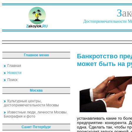
З
ак
Достопримечательности Ми
Z
akoylok.
RU
Банкротство пре
Главное меню
может быть на р
Главная
Новости
Поиск
Москва
Культурные центры,
достопримечательности Москвы
Известные люди, личности Москвы.
Биография и фото
устанавливать какие то бол
предприятие- конкурента. Д
Санкт Петербург
одна. Сделать так, чтобы п
происходит запуск ложной, 