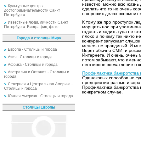
известно, можно всю жизнь 
Культурные центры,
сделать что то не очень хор
достопримечательности Санкт
о хороших делах вспомнит м
Петербурга
К тому же про проступок лю
Известные люди, личности Санкт
Петербурга. Биография, фото
морщить нос при упоминании
гадость и ходить туда не ст
плохо и почему так никто не
Города и столицы Мира
конкурент запускает слушок
менее- не правдивый. И мн
Европа - Столицы и города
Верят обычно СМИ. и реком
Интернете. И очень, очень м
Азия - Столицы и города
потом забывают, что именно
Африка - Столицы и города
негативное впечатление о 
Австралия и Океания - Столицы и
Профилактика банкротства
города
Одинаковых способов не сущ
предприятия разные и сера 
Северная и Центральная Америка -
Профилактика банкротства 
Столицы и города
конкретном случае.
Южная Америка - Столицы и города
Столицы Европы