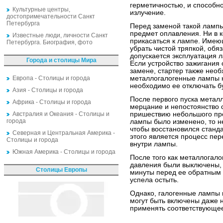
герметичностью, и способн
Культурные центры,
излучение.
достопримечательности Санкт
Петербурга
Перед заменой такой лампы
предмет оплавления. Ни в 
Известные люди, личности Санкт
прикасаться к лампе. Имею
Петербурга. Биография, фото
убрать чистой тряпкой, обя
допускается эксплуатация 
Города и столицы Мира
Если устройство зажигания 
замене, стартер также нео
Европа - Столицы и города
металлогалогенные лампы н
необходимо ее отключать бу
Азия - Столицы и города
После первого пуска метал
Африка - Столицы и города
мерцание и непостоянство с
Австралия и Океания - Столицы и
пришествию небольшого пр
города
лампы было изменено, то не
чтобы восстановился стан
Северная и Центральная Америка -
этого является процесс пе
Столицы и города
внутри лампы.
Южная Америка - Столицы и города
После того как металлогал
давления были выключены, 
Столицы Европы
минуты перед ее обратным 
успела остыть.
Однако, галогенные лампы
могут быть включены даже 
применять соответствующее 