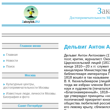
З
ак
Достопримечательности Ми
Z
akoylok.
RU
Дельвиг Антон 
Главное меню
Главная
Дельвиг Антон Антонович (
поэт, критик, журналист. Ок
Новости
Царскосельский лицей (1817
конце 1810—20 х гг. служил
Поиск
канцелярии Министерства 
библиотекаря императора П
Москва
1818 вошёл в так называем 
В. К. Кюхельбекером (лицей
Культурные центры,
тогда же избран членом Во
достопримечательности Москвы
наук и художеств (печаталс
«Благонамеренный», 1818—
Известные люди, личности Москвы.
где утверждал принципы «н
Биография и фото
поэтический приоритет юно
общества любителей россий
Санкт Петербург
его левому крылу, сблизился