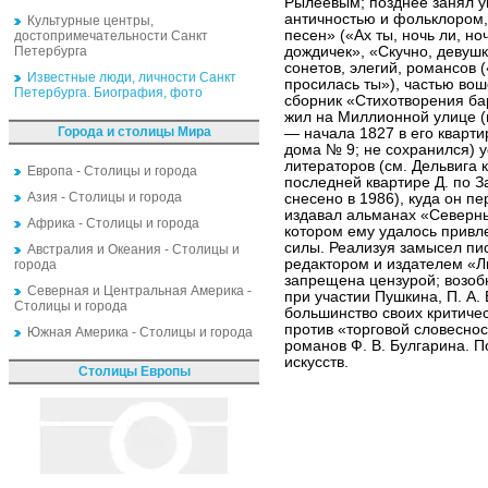
Рылеевым; позднее занял 
античностью и фольклором,
Культурные центры,
песен» («Ах ты, ночь ли, н
достопримечательности Санкт
Петербурга
дождичек», «Скучно, девушк
сонетов, элегий, романсов 
Известные люди, личности Санкт
просилась ты»), частью во
Петербурга. Биография, фото
сборник «Стихотворения ба
жил на Миллионной улице (н
Города и столицы Мира
— начала 1827 в его кварти
дома № 9; не сохранился) у
литераторов (см. Дельвига 
Европа - Столицы и города
последней квартире Д. по З
Азия - Столицы и города
снесено в 1986), куда он п
издавал альманах «Северные
Африка - Столицы и города
котором ему удалось привл
силы. Реализуя замысел пис
Австралия и Океания - Столицы и
редактором и издателем «Л
города
запрещена цензурой; возоб
Северная и Центральная Америка -
при участии Пушкина, П. А.
Столицы и города
большинство своих критиче
против «торговой словеснос
Южная Америка - Столицы и города
романов Ф. В. Булгарина. 
искусств.
Столицы Европы