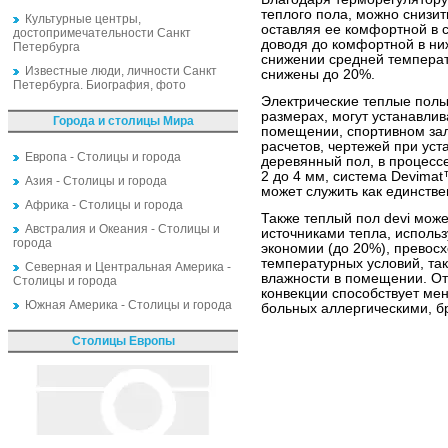
теплого пола, можно снизи
Культурные центры,
оставляя ее комфортной в 
достопримечательности Санкт
доводя до комфортной в ни
Петербурга
снижении средней температ
Известные люди, личности Санкт
снижены до 20%.
Петербурга. Биография, фото
Электрические теплые полы
размерах, могут устанавлив
Города и столицы Мира
помещении, спортивном зал
расчетов, чертежей при уст
Европа - Столицы и города
деревянный пол, в процесс
2 до 4 мм, система Devima
Азия - Столицы и города
может служить как единств
Африка - Столицы и города
Также теплый пол devi може
Австралия и Океания - Столицы и
источниками тепла, исполь
города
экономии (до 20%), превос
температурных условий, так
Северная и Центральная Америка -
влажности в помещении. От
Столицы и города
конвекции способствует ме
Южная Америка - Столицы и города
больных аллергическими, б
Столицы Европы