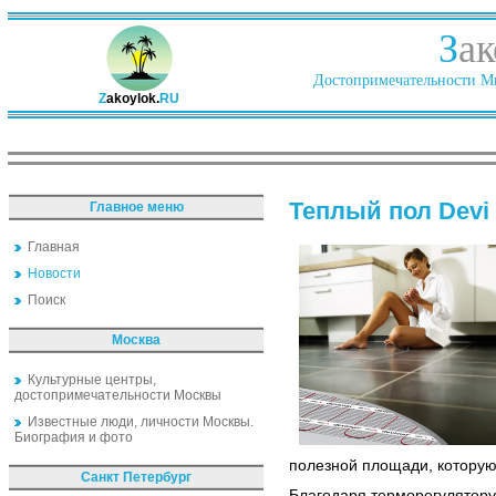
З
ак
Достопримечательности Ми
Z
akoylok.
RU
Теплый пол Devi
Главное меню
Главная
Новости
Поиск
Москва
Культурные центры,
достопримечательности Москвы
Известные люди, личности Москвы.
Биография и фото
полезной площади, которую
Санкт Петербург
Благодаря терморегулятору