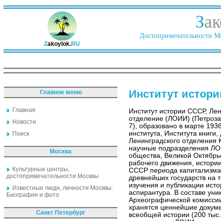
З
ак
Достопримечательности Ми
Z
akoylok.
RU
Институт истор
Главное меню
Главная
Институт истории СССР, Ле
отделение (ЛОИИ) (Петроза
Новости
7), образовано в марте 193
института, Института книги,
Поиск
Ленинградского отделения
научные подразделения ЛОИ
Москва
общества, Великой Октябрь
рабочего движения, истори
Культурные центры,
СССР периода капитализма,
достопримечательности Москвы
древнейших государств на 
изучения и публикации исто
Известные люди, личности Москвы.
аспирантура. В составе ун
Биография и фото
Археографической комиссии, 
хранятся ценнейшие докуме
Санкт Петербург
всеобщей истории (200 тыс