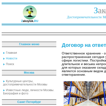
З
ак
Достопримечательности Ми
Z
akoylok.
RU
Договор на отве
Главное меню
Главная
Ответственное хранение - 
распространенная сегодня у
Новости
сфере логистики. Постройка
длительное и весьма непро
Поиск
для которых оказание склад
является основным видом д
Москва
ответхранение.
Культурные центры,
достопримечательности Москвы
Известные люди, личности Москвы.
Биография и фото
Санкт Петербург