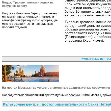
ответственное хранение, за
Ницца, Франция: пляжи и отдых на
Если хотя бы один из участ
Лазурном берегу
лицом или стоимость перед
более 10 минимальных зарп
Ницца на Лазурном берегу привлекает
является обязательным тре
мягким солнцем, чистыми пляжами и
атмосферой французского курорта, где
Типовые договора можно ле
можно расслабиться и насладиться
сегодняшний день не сущес
морским отдыхом.
образца договора на ответ
составляются исходя из по
(Поклажедателя) и особенн
оператора (Хранителя).
Культурные центры
На мостах Москвы: где увидеть знаменитые архитектурные сооружения
Насладитесь великолепными архитектурными сооружениями Москвы, проход
Культурные центры, достопримечательности Санкт Петер