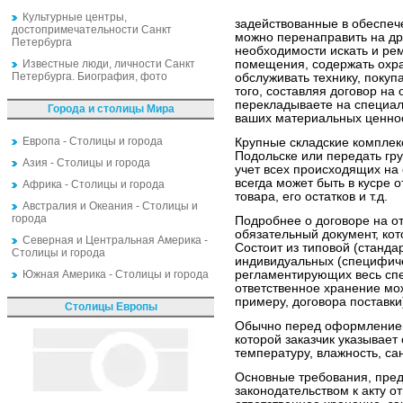
Культурные центры,
задействованные в обеспеч
достопримечательности Санкт
можно перенаправить на дру
Петербурга
необходимости искать и ре
Известные люди, личности Санкт
помещения, содержать охра
Петербурга. Биография, фото
обслуживать технику, покуп
того, составляя договор на
перекладываете на специал
Города и столицы Мира
ваших материальных ценно
Европа - Столицы и города
Крупные складские комплекс
Подольске или передать гру
Азия - Столицы и города
учет всех происходящих на 
всегда может быть в кусре 
Африка - Столицы и города
товара, его остатков и т.д.
Австралия и Океания - Столицы и
города
Подробнее о договоре на о
обязательный документ, ко
Северная и Центральная Америка -
Состоит из типовой (станда
Столицы и города
индивидуальных (специфиче
Южная Америка - Столицы и города
регламентирующих весь спе
ответственное хранение мож
примеру, договора поставки
Столицы Европы
Обычно перед оформлением 
которой заказчик указывает
температуру, влажность, са
Основные требования, пре
законодательством к акту о