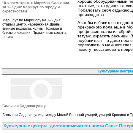
хорошо оборудованными пе
Что посмотреть в Марибор, Словения
платные, зато удивляют сво
за 1–2 дня: маршрут по городу и
Побаловать себя отдыхающи
окрестностям
производства.
Маршрут по Марибору на 1–2 дня:
А чтобы избавиться от доп
старый центр, набережная Дравы,
прекрасного пола еще в Мо
винные подвалы, холмы Похорья и
профессионалам из «Крейс
близкие локации. Практичные советы,
татуаж, окрасить ресницы. 
логика…
поубавиться – и даже после
переживать о макияже глаз.
помогут восстановить повр
Культурные центры
Большая Садовая улица
Большая Садовая улица между Малой Бронной улицей, улицей Красина и Тр
Культурные центры, достопримечательности Санкт Петер