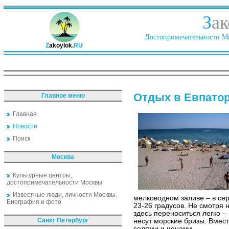
З
ак
Достопримечательности Ми
Z
akoylok.
RU
Отдых в Евпато
Главное меню
Главная
Новости
Поиск
Москва
Культурные центры,
достопримечательности Москвы
Известные люди, личности Москвы.
мелководном заливе – в се
Биография и фото
23-26 градусов. Не смотря 
здесь переноситься легко –
Санкт Петербург
несут морские бризы. Вмест
солями и ионами.