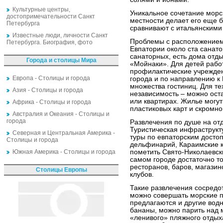
Культурные центры,
Уникальное сочетание морск
достопримечательности Санкт
местности делает его еще б
Петербурга
сравнивают с итальянскими
Известные люди, личности Санкт
Проблемы с расположением 
Петербурга. Биография, фото
Евпатории около ста санато
санаторных, есть дома отд
Города и столицы Мира
«Мойнаки». Для детей работ
профилактические учрежден
Европа - Столицы и города
города и по направлению к
множества гостиниц. Для те
Азия - Столицы и города
независимость – можно оста
или квартирах. Жилье могут
Африка - Столицы и города
пластиковых карт и скромно
Австралия и Океания - Столицы и
города
Развлечения по душе на отд
Туристическая инфраструкт
Северная и Центральная Америка -
туры по евпаторским досто
Столицы и города
дельфинарий, Караимские к
Южная Америка - Столицы и города
пометить Свято-Николаевск
самом городе достаточно то
ресторанов, баров, магазин
Столицы Европы
клубов.
Такие развлечения сосредо
можно совершать морские пр
предлагаются и другие водн
бананы, можно парить над
«ленивого» пляжного отдых