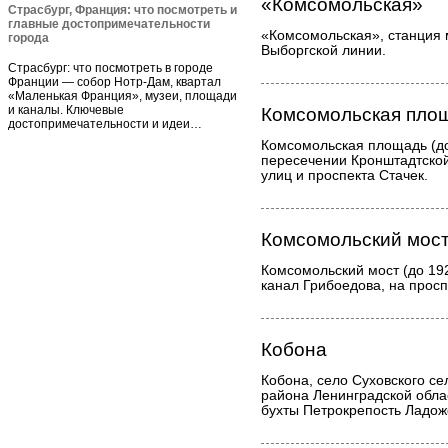
«Комсомольская»
Страсбург, Франция: что посмотреть и
главные достопримечательности
«Комсомольская», станция 
города
Выборгской линии.
Страсбург: что посмотреть в городе
Франции — собор Нотр-Дам, квартал
«Маленькая Франция», музеи, площади
и каналы. Ключевые
Комсомольская пло
достопримечательности и идеи…
Комсомольская площадь (до
пересечении Кронштадтской
улиц и проспекта Стачек.
Комсомольский мос
Комсомольский мост (до 19
канал Грибоедова, на просп
Кобона
Кобона, село Суховского се
района Ленинградской облас
бухты Петрокрепость Ладожск