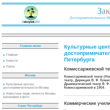
З
ак
Достопримечательности Ми
Z
akoylok.
RU
Культурные цен
Главное меню
достопримечате
Главная
Петербурга
Новости
Поиск
Комиссаржевской те
Москва
Комиссаржевской театр (Н
театр, Дирекция В. Ф. Коми
Драмматический театр В. Ф.
Культурные центры,
Комиссаржевской в 1904.
достопримечательности Москвы
Известные люди, личности Москвы.
Биография и фото
Коммерческие учил
Санкт Петербург