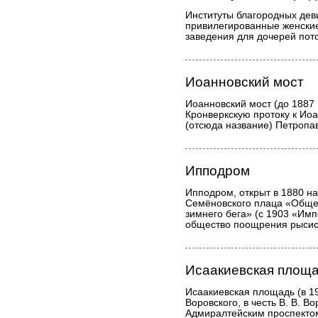
Институты благородных дев
привилегированные женски
заведения для дочерей пот
Иоанновский мост
Иоанновский мост (до 1887 
Кронверкскую протоку к Ио
(отсюда название) Петропав
Ипподром
Ипподром, открыт в 1880 н
Семёновского плаца «Общес
зимнего бега» (с 1903 «Им
общество поощрения рысист
Исаакиевская площ
Исаакиевская площадь (в 
Воровского, в честь В. В. В
Адмиралтейским проспектом