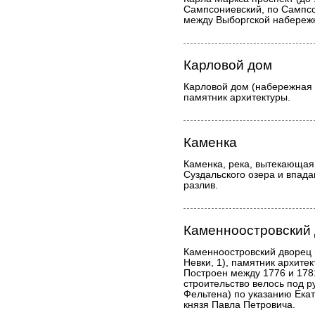
Сампсониевский, по Сампсо
между Выборгской набережн
Карловой дом
Карловой дом (набережная р
памятник архитектуры.
Каменка
Каменка, река, вытекающая
Суздальского озера и впад
разлив.
Каменноостровский
Каменноостровский дворец
Невки, 1), памятник архите
Построен между 1776 и 1781
строительство велось под р
Фельтена) по указанию Екат
князя Павла Петровича.