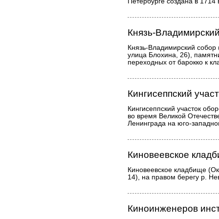
Петербурге создана в 1714 
Князь-Владимирский
Князь-Владимирский собор 
улица Блохина, 26), памятн
переходных от барокко к к
Кингисеппский учас
Кингисеппский участок обо
во время Великой Отечеств
Ленинграда на юго-западно
Киновеевское клад
Киновеевское кладбище (Ок
14), на правом берегу р. Не
Киноинженеров инс