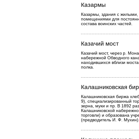
Казармы
Казармы, здания с жилыми
помещениями для постоянн
состава воинских частей.
Казачий мост
Казачий мост, через р. Мон
набережной Обводного кана
находившихся вблизи моста
полка.
Калашниковская би
Калашниковская биржа хлеб
9), специализированный то
зерна, муки и пр. В 1892 ра
Калашниковской набережной
торговли) и образована учр
(предводитель И. Ф. Мухин)