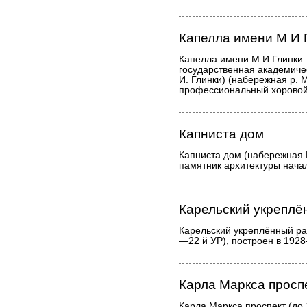
Капелла имени М И 
Капелла имени М И Глинки.
государственная академиче
И. Глинки) (набережная р. 
профессиональный хоровой
Капниста дом
Капниста дом (набережная К
памятник архитектуры начала
Карельский укреплё
Карельский укреплённый ра
—22 й УР), построен в 192
Карла Маркса просп
Карла Маркса проспект (до