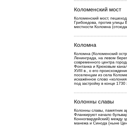
Коломенский мост
Коломенский мост, пешеход
Грибоедова, против улицы 
местности Коломна (отсюда
Коломна
Коломна (Коломенский остр
Ленинграда, на левом берег
современного центра города
Фонтанка и Крюковым канал
XVIII в., о его происхожден
поселенцам из села Коломен
искажённое слово «колония
под застройку в конце 1730 х
Колонны славы
Колонны славы, памятник а
Фланкируют начало бульва
Конногвардейский) между з
манежа и Синода (ныне Цен