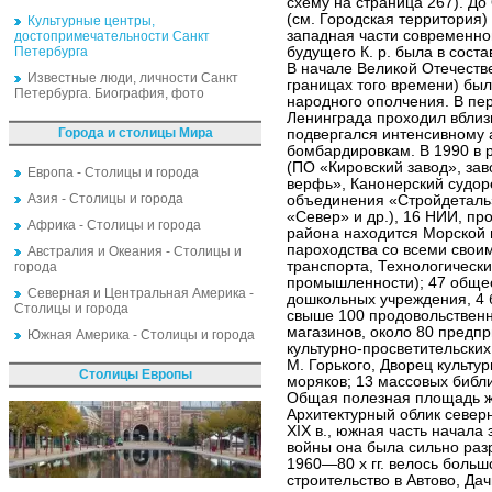
схему на страница 267). До
(см. Городская территория)
Культурные центры,
западная части современной
достопримечательности Санкт
Петербурга
будущего К. р. была в сост
В начале Великой Отечеств
Известные люди, личности Санкт
границах того времени) бы
Петербурга. Биография, фото
народного ополчения. В пе
Ленинграда проходил вблиз
Города и столицы Мира
подвергался интенсивному 
бомбардировкам. В 1990 в
(ПО «Кировский завод», за
Европа - Столицы и города
верфь», Канонерский судор
Азия - Столицы и города
объединения «Стройдеталь»
«Север» и др.), 16 НИИ, пр
Африка - Столицы и города
района находится Морской 
пароходства со всеми своим
Австралия и Океания - Столицы и
транспорта, Технологическ
города
промышленности); 47 общео
Северная и Центральная Америка -
дошкольных учреждения, 4
Столицы и города
свыше 100 продовольствен
магазинов, около 80 предп
Южная Америка - Столицы и города
культурно-просветительски
М. Горького, Дворец культур
Столицы Европы
моряков; 13 массовых библио
Общая полезная площадь жи
Архитектурный облик север
XIX в., южная часть начала 
войны она была сильно раз
1960—80 х гг. велось боль
строительство в Автово, Дач