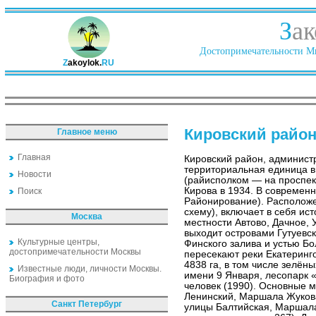
З
ак
Достопримечательности Ми
Z
akoylok.
RU
Кировский райо
Главное меню
Главная
Кировский район, админист
территориальная единица в
Новости
(райисполком — на проспекте
Кирова в 1934. В современн
Поиск
Районирование). Расположе
схему), включает в себя ис
Москва
местности Автово, Дачное, 
выходит островами Гутуевск
Культурные центры,
Финского залива и устью Бо
достопримечательности Москвы
пересекают pеки Екатеринг
4838 га, в том числе зелёны
Известные люди, личности Москвы.
имени 9 Января, лесопарк 
Биография и фото
человек (1990). Основные м
Ленинский, Маршала Жукова
Санкт Петербург
улицы Балтийская, Маршала