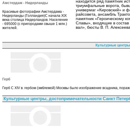
находится ряд памятник ист
Амстердам - Нидерланды
триумфальные ворота, бывш
универмаг «Кировский» и фа
Красивые фотографии Амстердама -
райсовета, ансамбль Тракто
Нидерланды (Голландия)С начала XIX
памятник «Героическому ко
века столица Нидерландов. Население
Славы», входящие в состав
- 695000 (с пригородами свыше 1 млн.)
вал», бюсты В. П. Алексеева,
жителей.
Культурные центры
Герб
Герб С XIV в. гербом (эмблемой) Москвы было изображение всадника, пора
Культурные центры, достопримечательности Санкт Петер