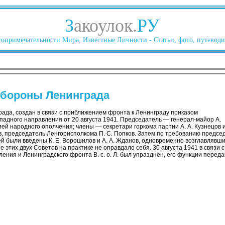
З
акоулок.
РУ
опримечательности Мира, Известные Личности - Статьи, фото, путеводи
обороны Ленинграда
ада, создан в связи с приближением фронта к Ленинграду приказом
адного направления от 20 августа 1941. Председатель — генерал-майор А.
й народного ополчения; члены — секретари горкома партии А. А. Кузнецов и
, председатель Ленгорисполкома П. С. Попков. Затем по требованию председа
елей были введены К. Е. Ворошилов и А. А. Жданов, одновременно возглавляв
 этих двух Советов на практике не оправдало себя. 30 августа 1941 в связ
ения и Ленинградского фронта В. с. о. Л. был упразднён, его функции перед