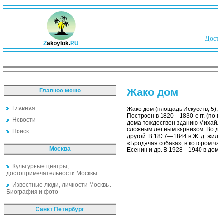
Дост
Z
akoylok.
RU
Жако дом
Главное меню
Главная
Жако дом (площадь Искусств, 5)
Построен в 1820—1830-е гг. (по 
Новости
дома тождествен зданию Михайл
сложным лепным карнизом. Во 
Поиск
другой. В 1837—1844 в Ж. д. жи
«Бродячая собака», в котором час
Москва
Есенин и др. В 1928—1940 в доме
Культурные центры,
достопримечательности Москвы
Известные люди, личности Москвы.
Биография и фото
Санкт Петербург