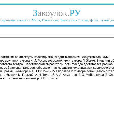
З
акоулок.
РУ
опримечательности Мира, Известные Личности - Статьи, фото, путеводи
, памятник архитектуры классицизма, входит в ансамбль Искусств площади.
проекту архитектора К. И. Росси, возможно, архитектора П. Жако). Внешний о
овского театра. Пластическая выразительность фасада достигается разноо
дворе 3 ярусная галерея, оформленная мощными колоннадами дорического о
ли братья Виельгорские. В 1912—1915 в подвале 2 го двора помещалось лите
то бывали М. Горький, A. Н. Толстой, А. А. Ахматова, В. Э. Мейерхольд, В. Хле
 жил советский скульптор В. В. Козлов.