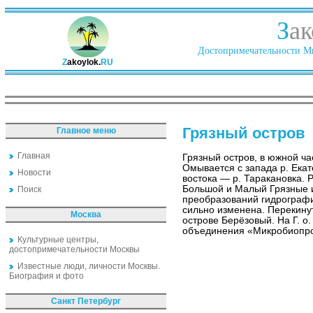
З
ак
Достопримечательности Ми
Z
akoylok.
RU
Грязный остров
Главное меню
Главная
Грязный остров, в южной ча
Омывается с запада р. Екат
Новости
востока — р. Таракановка. 
Большой и Малый Грязные и
Поиск
преобразований гидрографи
сильно изменена. Перекинут
Москва
острове Берёзовый. На Г. о
объединения «Микробиопр
Культурные центры,
достопримечательности Москвы
Известные люди, личности Москвы.
Биография и фото
Санкт Петербург