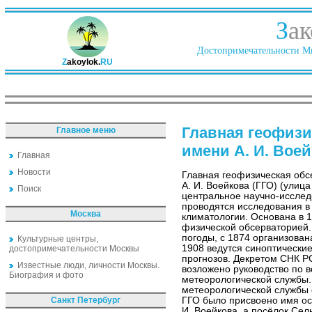
З
ак
Достопримечательности Ми
Z
akoylok.
RU
Главная геофизи
Главное меню
имени А. И. Вое
Главная
Новости
Главная геофизическая обс
А. И. Воейкова (ГГО) (улица
Поиск
центральное научно-исслед
проводятся исследования в
Москва
климатологии. Основана в 
физической обсерваторией.
погоды, с 1874 организова
Культурные центры,
1908 ведутся синоптически
достопримечательности Москвы
прогнозов. Декретом СНК Р
Известные люди, личности Москвы.
возложено руководство по 
Биография и фото
метеорологической службы.
метеорологической службы с
Санкт Петербург
ГГО было присвоено имя ос
И. Воейкова, а посёлок Се