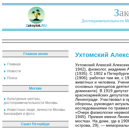
З
ак
Достопримечательности Ми
Z
akoylok.
RU
Ухтомский Алекс
Главное меню
Главная
Ухтомский Алексей Алексее
1942), физиолог, академик
Новости
(1935). С 1902 в Петербург
(1906); работал там же, с 
Поиск
животных и человека. Учени
основных принципов деятел
Москва
доминанте). В 1919 депутат
красноармейских депутатов.
Культурные центры,
Ленинграде. Участвовал в 
достопримечательности Москвы
обороны, руководил актуал
исследованиями по травмат
Известные люди, личности Москвы.
«Очерк физиологии нервной
Биография и фото
1945). Премия имени Ленин
мостках. На доме, где в 19
Санкт Петербург
острова, 29), — мемориальн