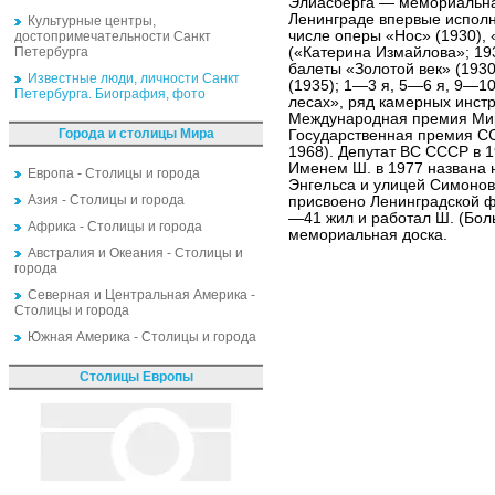
Элиасберга — мемориальная
Ленинграде впервые исполн
Культурные центры,
числе оперы «Нос» (1930),
достопримечательности Санкт
Петербурга
(«Катерина Измайлова»; 19
балеты «Золотой век» (1930
Известные люди, личности Санкт
(1935); 1—3 я, 5—6 я, 9—1
Петербурга. Биография, фото
лесах», ряд камерных инст
Международная премия Мира
Города и столицы Мира
Государственная премия ССС
1968). Депутат ВС СССР в 
Именем Ш. в 1977 названа 
Европа - Столицы и города
Энгельса и улицей Симонова
Азия - Столицы и города
присвоено Ленинградской ф
—41 жил и работал Ш. (Бол
Африка - Столицы и города
мемориальная доска.
Австралия и Океания - Столицы и
города
Северная и Центральная Америка -
Столицы и города
Южная Америка - Столицы и города
Столицы Европы