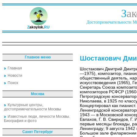
З
ак
Достопримечательности Ми
Z
akoylok.
RU
Шостакович Дми
Главное меню
Главная
Шостакович Дмитрий Дмитр
—1975), композитор, пианист
Новости
общественный деятель, нар
искусствоведения (1965), Г
Поиск
Секретарь Союза композито
композиторов РСФСР (1960—
Москва
Петроградскую консерватори
Николаева, в 1925 по класс
Культурные центры,
Концертировал как пианист
достопримечательности Москвы
Ленинградской консерватор
1943 — в Московской консе
Известные люди, личности Москвы.
Евлахов, Г. В. Свиридов, Г.
Биография и фото
первые месяцы блокады, р
Ленинграду; 9 августа 1942
Санкт Петербург
Большом зале филармонии о