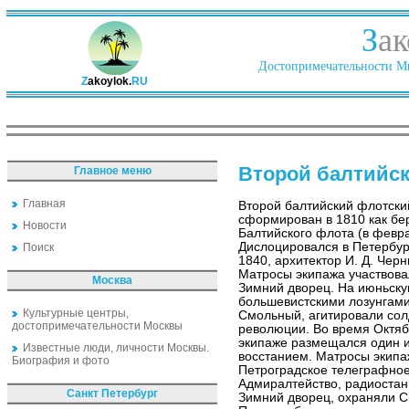
З
ак
Достопримечательности Ми
Z
akoylok.
RU
Второй балтийс
Главное меню
Главная
Второй балтийский флотски
сформирован в 1810 как бе
Новости
Балтийского флота (в февра
Дислоцировался в Петербур
Поиск
1840, архитектор И. Д. Чер
Матросы экипажа участвова
Москва
Зимний дворец. На июньск
большевистскими лозунгами
Культурные центры,
Смольный, агитировали сол
достопримечательности Москвы
революции. Во время Октяб
экипаже размещался один и
Известные люди, личности Москвы.
восстанием. Матросы экипа
Биография и фото
Петроградское телеграфное 
Адмиралтейство, радиоста
Санкт Петербург
Зимний дворец, охраняли С