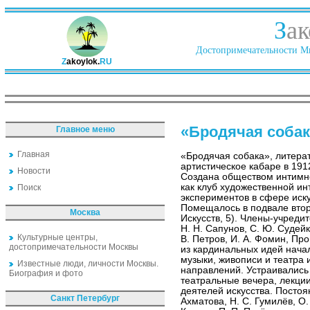
З
ак
Достопримечательности Ми
Z
akoylok.
RU
«Бродячая собак
Главное меню
Главная
«Бродячая собака», литера
артистическое кабаре в 19
Новости
Создана обществом интимног
как клуб художественной и
Поиск
экспериментов в сфере иску
Помещалось в подвале вто
Москва
Искусств, 5). Члены-учредит
Н. Н. Сапунов, С. Ю. Судейк
Культурные центры,
В. Петров, И. А. Фомин, Пр
достопримечательности Москвы
из кардинальных идей начал
музыки, живописи и театра
Известные люди, личности Москвы.
направлений. Устраивались
Биография и фото
театральные вечера, лекции
деятелей искусства. Постоя
Санкт Петербург
Ахматова, Н. С. Гумилёв, О.