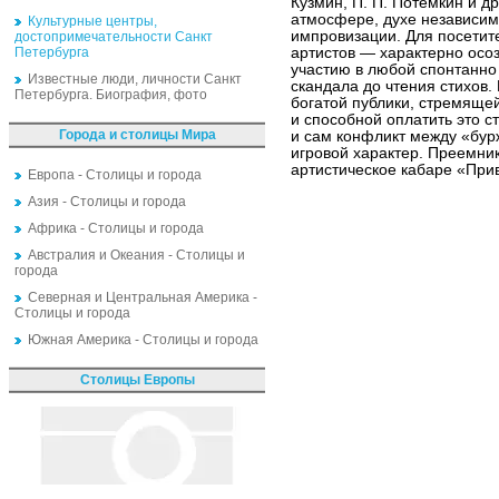
Кузмин, П. П. Потёмкин и д
атмосфере, духе независим
Культурные центры,
импровизации. Для посетите
достопримечательности Санкт
Петербурга
артистов — характерно осоз
участию в любой спонтанно
Известные люди, личности Санкт
скандала до чтения стихов.
Петербурга. Биография, фото
богатой публики, стремяще
и способной оплатить это с
Города и столицы Мира
и сам конфликт между «бур
игровой характер. Преемник
артистическое кабаре «При
Европа - Столицы и города
Азия - Столицы и города
Африка - Столицы и города
Австралия и Океания - Столицы и
города
Северная и Центральная Америка -
Столицы и города
Южная Америка - Столицы и города
Столицы Европы