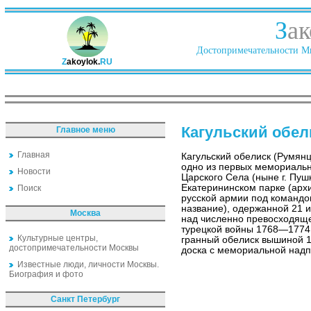
З
ак
Достопримечательности Ми
Z
akoylok.
RU
Кагульский обел
Главное меню
Главная
Кагульский обелиск (Румянц
одно из первых мемориаль
Новости
Царского Села (ныне г. Пушк
Екатерининском парке (архи
Поиск
русской армии под командо
название), одержанной 21 и
Москва
над численно превосходяще
турецкой войны 1768—1774
Культурные центры,
гранный обелиск вышиной 1
достопримечательности Москвы
доска с мемориальной надп
Известные люди, личности Москвы.
Биография и фото
Санкт Петербург