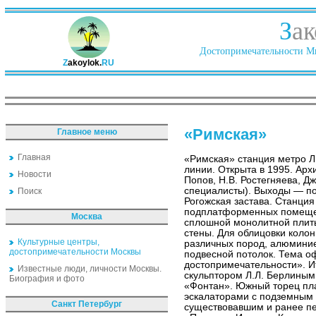
З
ак
Достопримечательности Ми
Z
akoylok.
RU
«Римская»
Главное меню
Главная
«Римская» станция метро 
линии. Открыта в 1995. Арх
Новости
Попов, Н.В. Ростегняева, Дж
специалисты). Выходы — п
Поиск
Рогожская застава. Станция
подплатформенных помещен
Москва
сплошной монолитной плиты
стены. Для облицовки коло
Культурные центры,
различных пород, алюмини
достопримечательности Москвы
подвесной потолок. Тема 
достопримечательности». И
Известные люди, личности Москвы.
скульптором Л.Л. Берлиным
Биография и фото
«Фонтан». Южный торец пл
эскалаторами с подземным 
Санкт Петербург
существовавшим и ранее пе