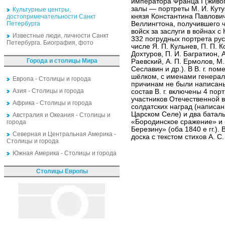
императора Франца I (живоп
залы — портреты М. И. Куту
Культурные центры,
князя Константина Павлович
достопримечательности Санкт
Петербурга
Веллингтона, получившего 
войск за заслуги в войнах с
Известные люди, личности Санкт
332 погрудных портрета рус
Петербурга. Биография, фото
числе Я. П. Кульнев, П. П. 
Дохтуров, П. И. Багратион, А.
Города и столицы Мира
Раевский, А. П. Ермолов, М. 
Сеславин и др.). В В. г. п
шёлком, с именами генерал
Европа - Столицы и города
причинам не были написаны
Азия - Столицы и города
состав В. г. включены 4 по
участников Отечественной 
Африка - Столицы и города
солдатских наград (написан
Царском Селе) и два баталь
Австралия и Океания - Столицы и
«Бородинское сражение» и 
города
Березину» (оба 1840 е гг.).
Северная и Центральная Америка -
доска с текстом стихов А. 
Столицы и города
Южная Америка - Столицы и города
Столицы Европы