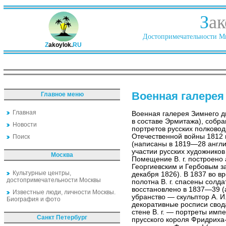
З
ак
Достопримечательности Ми
Z
akoylok.
RU
Военная галерея
Главное меню
Главная
Военная галерея Зимнего д
в составе Эрмитажа), собр
Новости
портретов русских полково
Отечественной войны 1812
Поиск
(написаны в 1819—28 англи
участии русских художников 
Москва
Помещение В. г. построено 
Георгиевским и Гербовым з
Культурные центры,
декабря 1826). В 1837 во в
достопримечательности Москвы
полотна В. г. спасены сол
восстановлено в 1837—39 (а
Известные люди, личности Москвы.
убранство — скульптор А. И.
Биография и фото
декоративные росписи свода
стене В. г. — портреты имп
Санкт Петербург
прусского короля Фридриха-