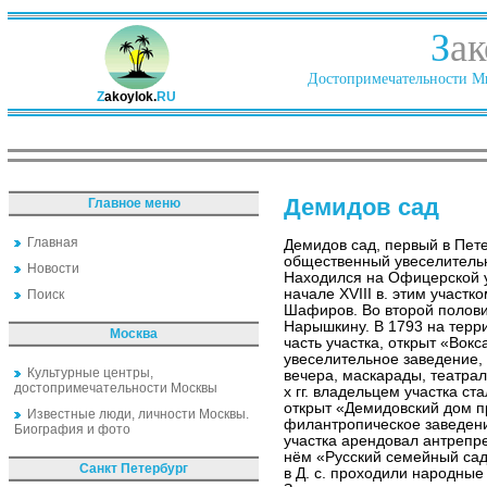
З
ак
Достопримечательности Ми
Z
akoylok.
RU
Демидов сад
Главное меню
Главная
Демидов сад, первый в Пет
общественный увеселитель
Новости
Находился на Офицерской у
начале XVIII в. этим участк
Поиск
Шафиров. Во второй половине
Нарышкину. В 1793 на терр
Москва
часть участка, открыт «Во
увеселительное заведение,
Культурные центры,
вечера, маскарады, театра
достопримечательности Москвы
х гг. владельцем участка ст
открыт «Демидовский дом 
Известные люди, личности Москвы.
филантропическое заведени
Биография и фото
участка арендовал антрепре
нём «Русский семейный сад»
Санкт Петербург
в Д. с. проходили народные