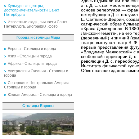
Здесь отдыхали жители сос
х гг. Д. с. стал местом веч
Культурные центры,
основе репертуара — франц
достопримечательности Санкт
Петербурга
петербуржцев Д. с. получи
Е. Салтыков-Щедрин, созда
Известные люди, личности Санкт
сатирический образ бульвар
Петербурга. Биография, фото
«Краса Демидрона». В 1880 х
Линской-Неметти, на его т
Города и столицы Мира
(деревянный) и зимний (ка
театре выступал театр В. Ф
первые представления футу
Европа - Столицы и города
«Владимир Маяковский» с ав
Азия - Столицы и города
свободной территории Д. с.
революции Д. с. переоборуд
Африка - Столицы и города
Институту физической культ
Обветшавшее здание зимнего
Австралия и Океания - Столицы и
города
Северная и Центральная Америка -
Столицы и города
Южная Америка - Столицы и города
Столицы Европы