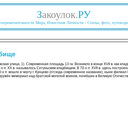
З
акоулок.
РУ
опримечательности Мира, Известные Личности - Статьи, фото, путеводи
дбище
ская улица, 1). Современная площадь 13 га. Возникло в конце XVII в. как кла
х гг. XX в. называлось Сетуньским кладбищем. В 70-х гг. XVII в. здесь построен
0-х гг. вошло в черту г. Кунцево (отсюда современное название), ныне филиа
оружён мемориал над братской могилой воинов, погибших в Великую Отечест