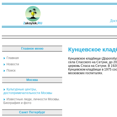
Дост
Z
akoylok.
RU
Кунцевское кла
Главное меню
Главная
Кунцевское кладбище (Дорогобуж
села Спасского на Сетуни, до 20-
Новости
церковь Спаса на Сетуни. В 192
Кунцевском кладбище в 1975 со
Поиск
московских госпиталях.
Москва
Культурные центры,
достопримечательности Москвы
Известные люди, личности Москвы.
Биография и фото
Санкт Петербург