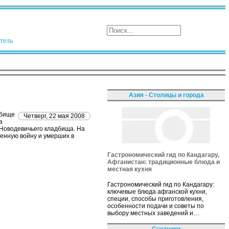
тель
Азия - Столицы и города
дбище
Четверг, 22 мая 2008
а
л Новодевичьего кладбища. На
венную войну и умерших в
Гастрономический гид по Кандагару,
Афганистан: традиционные блюда и
местная кухня
Гастрономический гид по Кандагару:
ключевые блюда афганской кухни,
специи, способы приготовления,
особенности подачи и советы по
выбору местных заведений и…
Счетчики