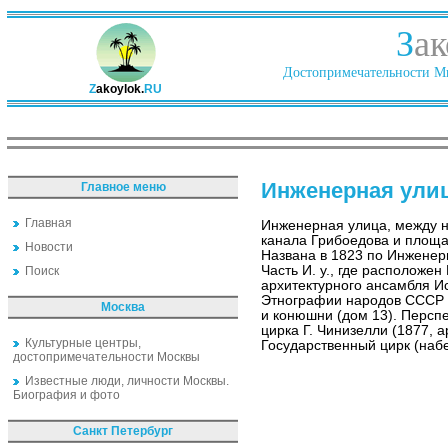
З
ак
Достопримечательности Ми
Z
akoylok.
RU
Инженерная ули
Главное меню
Главная
Инженерная улица, между 
канала Грибоедова и площа
Новости
Названа в 1823 по Инженерн
Часть И. у., где расположен
Поиск
архитектурного ансамбля И
Этнографии народов СССР м
Москва
и конюшни (дом 13). Персп
цирка Г. Чинизелли (1877, а
Культурные центры,
Государственный цирк (набе
достопримечательности Москвы
Известные люди, личности Москвы.
Биография и фото
Санкт Петербург