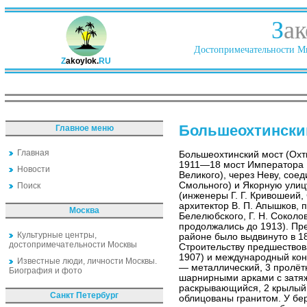
З
ак
Достопримечательности Ми
Z
akoylok.
RU
Большеохтински
Главное меню
Главная
Большеохтинский мост (Охт
1911—18 мост Императора
Новости
Великого), через Неву, сое
Смольного) и Якорную улиц
Поиск
(инженеры Г. Г. Кривошеий, 
архитектор В. П. Апышков, 
Москва
Белелюбского, Г. Н. Соколо
продолжались до 1913). Пр
Культурные центры,
районе было выдвинуто в 18
достопримечательности Москвы
Строительству предшество
1907) и международный конк
Известные люди, личности Москвы.
— металлический, 3 пролёт
Биография и фото
шарнирными арками с затяж
раскрывающийся, 2 крылый.
Санкт Петербург
облицованы гранитом. У бе