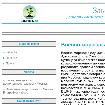
З
ак
Достопримечательности Ми
Z
akoylok.
RU
Военно-морская
Главное меню
Главная
Военно-морская академия 
Адмирала флота Советского
Новости
Кузнецова (Выборгская набе
командно-инженерные кадр
Поиск
разработке проблем военно-
вооружения, строительства 
Москва
ВМФ. Ведёт свою историю о
при Морском кадетском кор
Культурные центры,
морских наук, с 1877 — Мо
достопримечательности Москвы
подготовку командных кадро
называется В. м. а. РККФ. 
Известные люди, личности Москвы.
В 1945 инженерно-техничес
Биография и фото
самостоятельную В. м. а. к
том же году присвоено имя 
Санкт Петербург
объединены в В. м. а. В 19