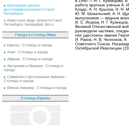
в 1990 — Н. Г. Кузнецова. 
работу крупные учёные А. И. 
Культурные центры,
Кладо, А. Н. Крылов, Н. Н. 
достопримечательности Санкт
Петербурга
Ю. М. Шокальский, А. Н. Щу
выпускников — видные военач
Известные люди, личности Санкт
И. С. Исаков, Н. Г. Кузнецов
Петербурга. Биография, фото
Великой Отечественной во
руководили частями, соеди
Города и столицы Мира
них удостоены звания Героя
И. Раков, Н. В. Челноков, 
Советского Союза. Награжд
Европа - Столицы и города
Октябрьской Революции (197
Азия - Столицы и города
Африка - Столицы и города
Австралия и Океания - Столицы и
города
Северная и Центральная Америка -
Столицы и города
Южная Америка - Столицы и города
Столицы Европы