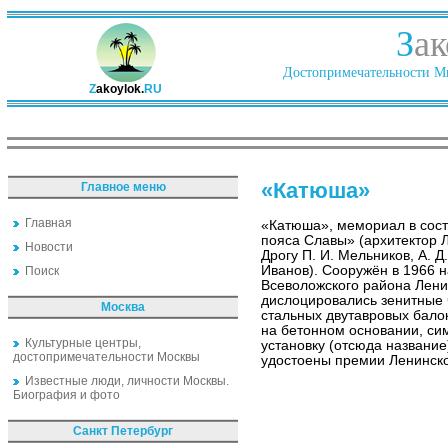
З
ак
Достопримечательности Ми
Z
akoylok.
RU
«Катюша»
Главное меню
Главная
«Катюша», мемориал в сост
пояса Славы» (архитектор Л
Новости
Дрогу П. И. Мельников, А. Д
Иванов). Сооружён в 1966 
Поиск
Всеволожского района Лени
дислоцировались зенитные 
Москва
стальных двутавровых бало
на бетонном основании, си
Культурные центры,
установку (отсюда название
достопримечательности Москвы
удостоены премии Ленинск
Известные люди, личности Москвы.
Биография и фото
Санкт Петербург