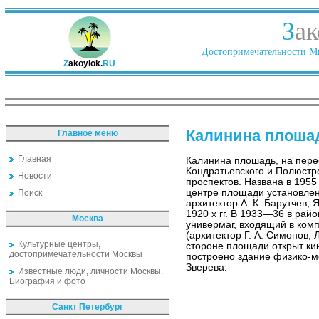
З
ак
Достопримечательности Ми
Z
akoylok.
RU
Калинина плоша
Главное меню
Главная
Калинина плошадь, на пер
Кондратьевского и Полюстр
Новости
проспектов. Названа в 1955 
центре площади установлен 
Поиск
архитектор А. К. Барутчев, 
1920 х гг. В 1933—36 в ра
Москва
универмаг, входящий в ком
(архитектор Г. А. Симонов, 
Культурные центры,
стороне площади открыт кино
достопримечательности Москвы
построено здание физико-м
Зверева.
Известные люди, личности Москвы.
Биография и фото
Санкт Петербург