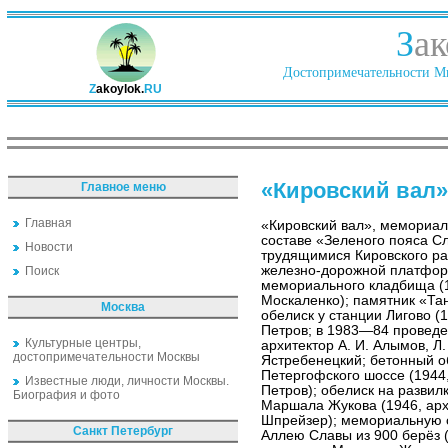
З
ак
Достопримечательности Ми
Z
akoylok.
RU
«Кировский вал»
Главное меню
Главная
«Кировский вал», мемориал
составе «Зеленого пояса С
Новости
трудящимися Кировского ра
железно-дорожной платфор
Поиск
мемориального кладбища (19
Москаленко); памятник «Тан
Москва
обелиск у станции Лигово (1
Петров; в 1983—84 проведе
Культурные центры,
архитектор А. И. Алымов, Л. 
достопримечательности Москвы
Ястребенецкий; бетонный о
Петергофского шоссе (1944, 
Известные люди, личности Москвы.
Петров); обелиск на развил
Биография и фото
Маршала Жукова (1946, архи
Шпрейзер); мемориальную с
Санкт Петербург
Аллею Славы из 900 берёз 