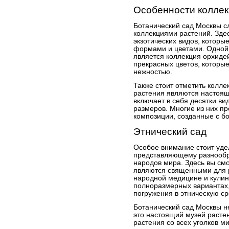
Особенности коллек
Ботанический сад Москвы с
коллекциями растений. Зде
экзотических видов, котор
формами и цветами. Одной
является коллекция орхидей
прекрасных цветов, которы
нежностью.
Также стоит отметить колл
растения являются настоя
включает в себя десятки в
размеров. Многие из них п
композиции, созданные с б
Этнический сад
Особое внимание стоит уде
представляющему разнообр
народов мира. Здесь вы смо
являются священными для р
народной медицине и кулин
полноразмерных вариантах,
погружения в этническую ср
Ботанический сад Москвы не
это настоящий музей расте
растения со всех уголков м