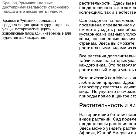
Брашов, Румыния: главные
растительности. Здесь вы н
достопримечательности старинного
представленных как в заме
города и что посмотреть туристу
коллекциях, так и в естеств
Сад разделен на несколько 
Брашов в Румынии предлагает
средневековую архитектуру, старинные
посвящена определенному т
улицы, исторические церкви и
сможете увидеть разнообраз
живописные площади, интересные для
кустарники из разных уголк
туристов всех возрастов.
зоны, посвященные различ
странам. Здесь вы сможете
растительными видами из с
Все растения дополнитель
табличками, на которых ука
каждого вида. Это позволяе
растительный мир и узнать
Ботанический сад Москвы я
любителей природы. Здесь 
атмосферу красоты и удиви
мира. Не упустите возможно
природы прямо в центре ст
Растительность и в
На территории ботаническо
видов растений. Сад поделе
представлены растения опр
Здесь можно увидеть расте
Африки, Южной Америки и д