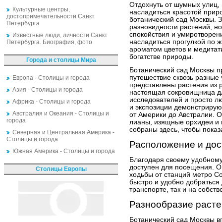
Отдохнуть от шумных улиц, 
Культурные центры,
насладиться красотой приро
достопримечательности Санкт
ботанический сад Москвы. 
Петербурга
разновидности растений, н
спокойствия и умиротворен
Известные люди, личности Санкт
насладиться прогулкой по 
Петербурга. Биография, фото
ароматом цветов и медитат
богатстве природы.
Города и столицы Мира
Ботанический сад Москвы п
путешествие сквозь разные 
Европа - Столицы и города
представлены растения из р
Азия - Столицы и города
настоящая сокровищница д
исследователей и просто 
Африка - Столицы и города
и экспозиции демонстрирую
Австралия и Океания - Столицы и
от Америки до Австралии. 
города
лианы, изящные орхидеи и 
собраны здесь, чтобы показ
Северная и Центральная Америка -
Столицы и города
Расположение и дос
Южная Америка - Столицы и города
Благодаря своему удобному
доступен для посещения. Он
Столицы Европы
ходьбы от станций метро Со
быстро и удобно добраться
транспорте, так и на собст
Разнообразие расте
Ботанический сад Москвы в