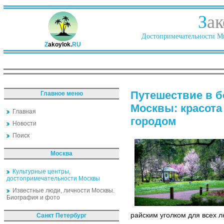
З
ак
Достопримечательности Ми
Z
akoylok.
RU
Путешествие в б
Главное меню
Москвы: красота
Главная
городом
Новости
Поиск
Москва
Культурные центры,
достопримечательности Москвы
Известные люди, личности Москвы.
Биография и фото
райским уголком для всех л
Санкт Петербург