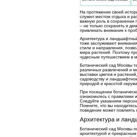
На протяжении своей истор
служил местом отдыха и раз
важную роль в сохранении п
– не только сохранять и де
привлекать внимание к про
Архитектура и ландшафтный
тоже заслуживают внимания
стили и направления, позв
мира растений. Поэтому пр
чудесным путешествием в м
Ботанический сад Москвы т
различных развлечений и м
выставки цветов и растений,
садоводству и ландшафтном
природой и красотой окруж
При посещении ботаническо
ознакомьтесь с правилами 
Следуйте указаниям персон
Помните, что вы находитесь
поведение может повлиять н
Архитектура и лан
Ботанический сад Москвы п
архитектурой и прекрасны