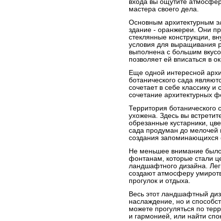
входа вы ощутите атмосфер
мастера своего дела.
Основным архитектурным эл
здание - оранжереи. Они п
стеклянные конструкции, в
условия для выращивания 
выполнена с большим вкусом
позволяет ей вписаться в 
Еще одной интересной арх
ботанического сада являютс
сочетает в себе классику и
сочетание архитектурных ф
Территория ботанического 
ухожена. Здесь вы встретит
обрезанные кустарники, цв
сада продуман до мелочей 
создания запоминающихся
Не меньшее внимание было
фонтанам, которые стали 
ландшафтного дизайна. Лег
создают атмосферу умиротв
прогулок и отдыха.
Весь этот ландшафтный диз
наслаждение, но и способст
можете прогуляться по терр
и гармонией, или найти спо