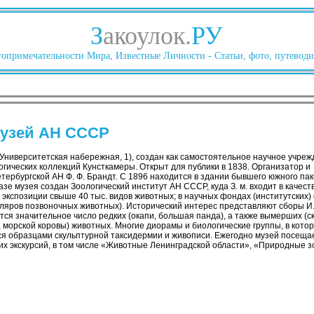
З
акоулок.
РУ
опримечательности Мира, Известные Личности - Статьи, фото, путеводи
музей АН СССР
Университетская набережная, 1), создан как самостоятельное научное учре
огических коллекций Кунсткамеры. Открыт для публики в 1838. Организатор и
ербургской АН Ф. Ф. Брандт. С 1896 находится в здании бывшего южного пакг
азе музея создан Зоологический институт АН СССР, куда З. м. входит в качес
в экспозиции свыше 40 тыс. видов животных; в научных фондах (институтских) 
пляров позвоночных животных). Исторический интерес представляют сборы И. Г
тся значительное число редких (окапи, большая панда), а также вымерших (с
 морской коровы) животных. Многие диорамы и биологические группы, в кото
ся образцами скульптурной таксидермии и живописи. Ежегодно музей посещае
их экскурсий, в том числе «Животные Ленинградской области», «Природные 