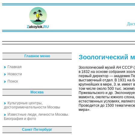
Дост
Z
akoylok.
RU
Зоологический 
Главное меню
Главная
Зоологический музей АН СССР (
в 1832 на основе собрания зоол
Новости
первый директор — академик Пет
выставочный отдел. В 1931 на б
Поиск
крупнейших в мире, З. м. имеет 
том числе около 500 тыс. экзем
Москва
Пржевальского и др. Экспонируе
мамонта, скелеты южного слона,
естественных условиях, являют
Культурные центры,
Проводится до 1500 тематическ
достопримечательности Москвы
мира».
Известные люди, личности Москвы.
Биография и фото
Санкт Петербург