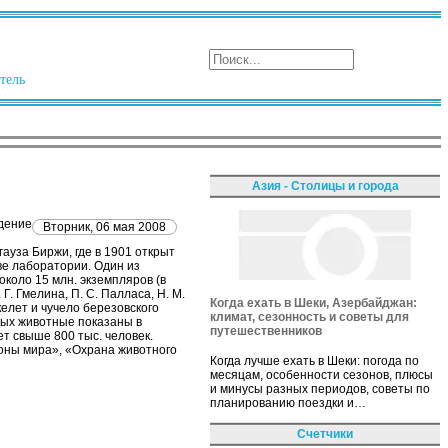
тель
Азия - Столицы и города
ждение
Вторник, 06 мая 2008
ауза Биржи, где в 1901 открыт
тве лаборатории. Один из
около 15 млн. экземпляров (в
. Гмелина, П. С. Палласа, Н. М.
Когда ехать в Шеки, Азербайджан:
келет и чучело березовского
климат, сезонность и советы для
рых животные показаны в
путешественников
т свыше 800 тыс. человек.
зоны мира», «Охрана животного
Когда лучше ехать в Шеки: погода по
месяцам, особенности сезонов, плюсы
и минусы разных периодов, советы по
планированию поездки и…
Счетчики